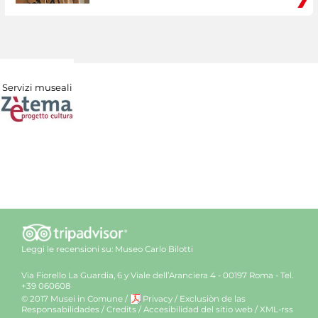
Servizi museali
Leggi le recensioni su:
Museo Carlo Bilotti
Via Fiorello La Guardia, 6 y Viale dell’Aranciera 4 - 00197 Roma - Tel.
+39 060608
© 2017 Musei in Comune
/
Privacy
/
Exclusiòn de las
Responsabilidades
/
Credits
/
Accesibilidad del sitio web
/
XML-rss