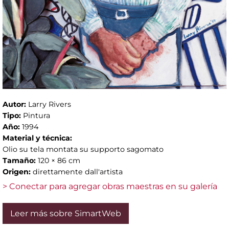
Autor:
Larry Rivers
Tipo:
Pintura
Año:
1994
Material y técnica:
Olio su tela montata su supporto sagomato
Tamaño:
120 × 86 cm
Origen:
direttamente dall'artista
> Conectar para agregar obras maestras en su galería
Leer más sobre SimartWeb