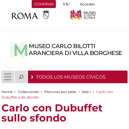
COMPRAR
Acceder
MUSEO CARLO BILOTTI
ARANCIERA DI VILLA BORGHESE
TODOS LOS MUSEOS CÍVICOS
Home
>
Colecciones
>
Percurso por salas
>
Sala 1
>
Carlo con
You are here
Dubuffet sullo sfondo
Carlo con Dubuffet
sullo sfondo