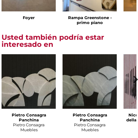
Foyer
Rampa Greenstone -
primo piano
Usted también podría estar
interesado en
Pietro Consagra
Pietro Consagra
Nico
Panchina
Panchina
della
Pietro Consagra
Pietro Consagra
Muebles
Muebles