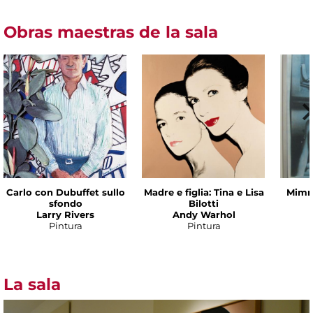
Obras maestras de la sala
Carlo con Dubuffet sullo
Madre e figlia: Tina e Lisa
Mimmo
sfondo
Bilotti
Larry Rivers
Andy Warhol
Pintura
Pintura
La sala