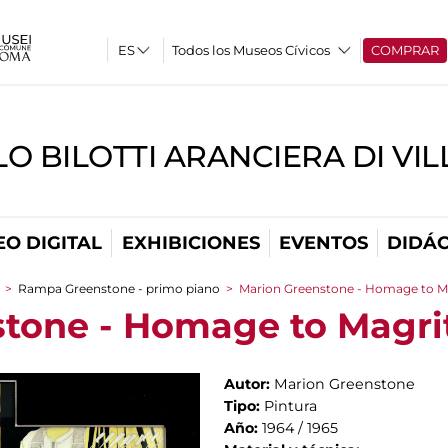
Todos los Museos Cívicos
COMPRAR
O BILOTTI ARANCIERA DI VI
O DIGITAL
EXHIBICIONES
EVENTOS
DIDÁC
>
Rampa Greenstone - primo piano
>
Marion Greenstone - Homage to M
tone - Homage to Magri
Autor:
Marion Greenstone
Tipo:
Pintura
Año:
1964 / 1965