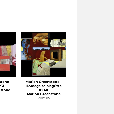
tone -
Marion Greenstone -
Marion Greenstone -
231
Homage to Magritte
Composizione #247
nstone
#240
Marion Greenstone
Marion Greenstone
Pintura
Pintura