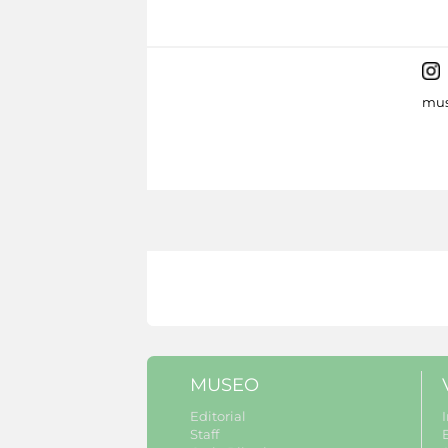
mus
MUSEO
Editorial
I
Staff