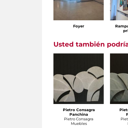
Foyer
Rampa
pr
Usted también podría
Pietro Consagra
Piet
Panchina
Pietro Consagra
Pie
Muebles