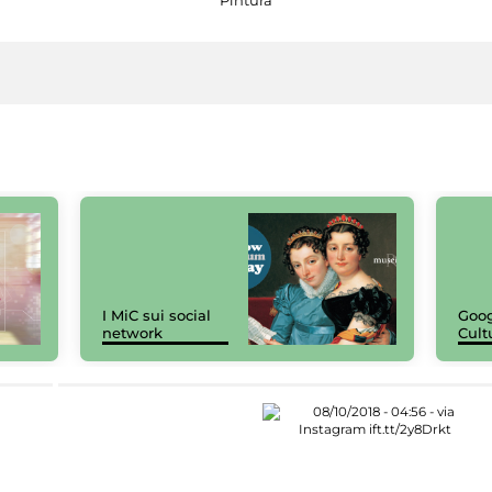
I MiC sui social
Goog
network
Cult