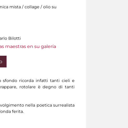
ca mista / collage / olio su
rlo Bilotti
as maestras en su galería
b
 sfondo ricorda infatti tanti cieli e
trappare, rotolare è degno di tanti
nvolgimento nella poetica surrealista
fonda ferita.