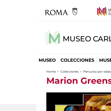
MUSEO CARL
MUSEO
COLECCIONES
MUSE
Home
>
Colecciones
>
Percurso por salas
You are here
Marion Greens