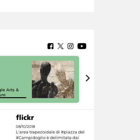
7 nuovi in-
painting tour
sulla piattaforma
le Arts &
Google Arts &
ure
Culture
08/10/2018
L'area trapezoidale di #piazza del
#Campidoglio è delimitata dai