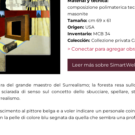
Material y técnica:
composizione polimaterica tecni
masonite
Tamaño:
cm 69 x 61
Origen:
USA
Inventario:
MCB 34
Colección:
Collezione privata Ca
> Conectar para agregar obr
Leer más sobre SimartWe
figura del grande maestro del Surrealismo; la foresta resa sullo
 sciarada di senso sul concetto dello sbucciare, spellare, s
rrealismo.
oscimento al pittore belga e a voler indicare un personale coi
a, con la pelle di colore blu segnata da quella che sembra una pro