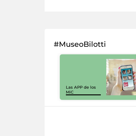
#MuseoBilotti
Las APP de los
MiC