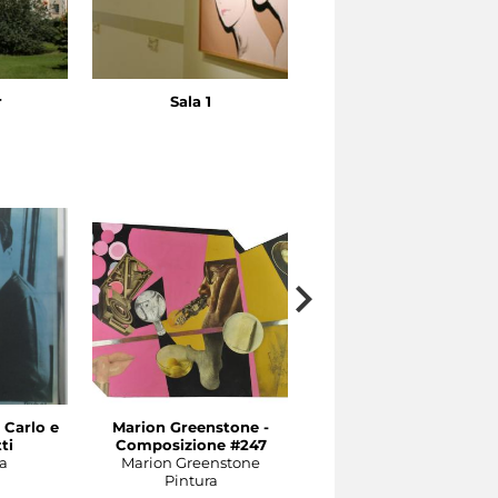
r
Sala 1
Carlo e
Marion Greenstone -
Marion Greenstone -
ti
Composizione #247
Spronit #231
a
Marion Greenstone
Marion Greenstone
Pintura
Pintura