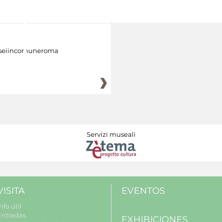
eiincomuneroma
Servizi museali
VISITA
EVENTOS
nfo útil
Entradas
EXHIBICIONES