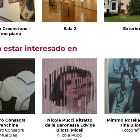
 Greenstone -
Sala 2
Exterio
imo piano
 estar interesado en
ro Consagra
Nicola Pucci Ritratto
Mimmo Rotella 
Panchina
della Baronessa Edvige
Tina Bilot
tro Consagra
Bilotti Miceli
Fotografí
Muebles
Nicola Pucci
Pintura