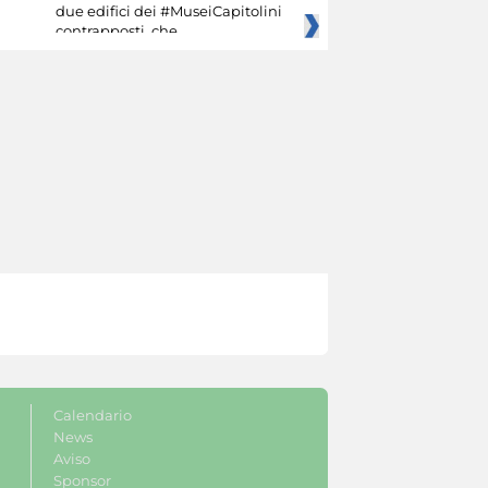
due edifici dei #MuseiCapitolini
contrapposti, che
Calendario
News
Aviso
Sponsor