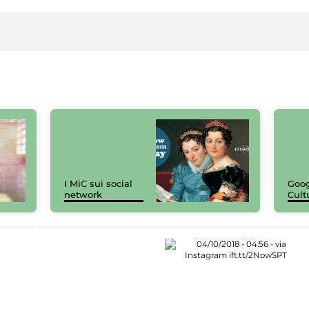
I MiC sui social
Goog
network
Cult