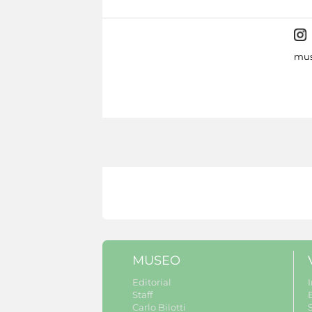
mus
MUSEO
Editorial
I
Staff
Carlo Bilotti
S