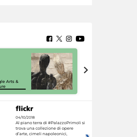
7 nuovi in-
painting tour
sulla piattaforma
le Arts &
Google Arts &
ure
Culture
04/10/2018
Al piano terra di #PalazzoPrimoli si
trova una collezione di opere
d’arte, cimeli napoleonici,