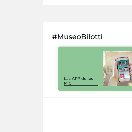
#MuseoBilotti
Las APP de los
MiC