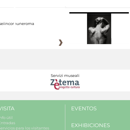
eiincomuneroma
Servizi museali
VISITA
EVENTOS
nfo útil
Entradas
EXHIBICIONES
ervicios para los visitantes