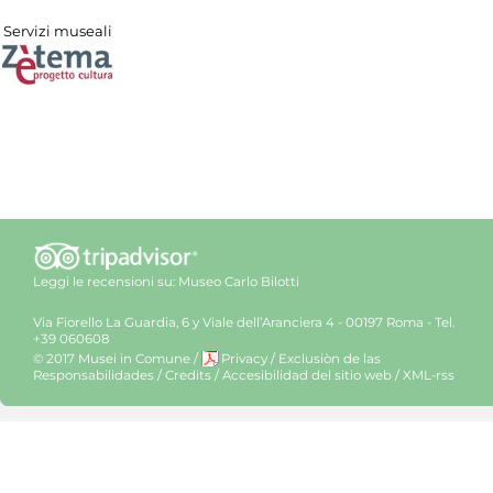
Servizi museali
Leggi le recensioni su:
Museo Carlo Bilotti
Via Fiorello La Guardia, 6 y Viale dell’Aranciera 4 - 00197 Roma - Tel.
+39 060608
© 2017 Musei in Comune
/
Privacy
/
Exclusiòn de las
Responsabilidades
/
Credits
/
Accesibilidad del sitio web
/
XML-rss