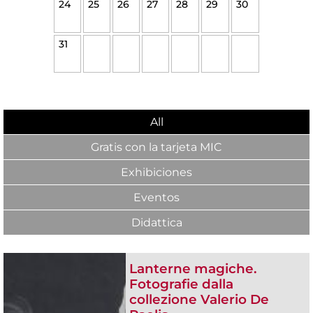
24
25
26
27
28
29
30
31
All
Gratis con la tarjeta MIC
Exhibiciones
Eventos
Didattica
Lanterne magiche.
Fotografie dalla
collezione Valerio De