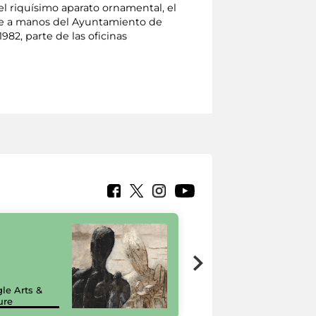
l riquísimo aparato ornamental, el
hese a manos del Ayuntamiento de
1982, parte de las oficinas
7 nuovi in-
painting tour
sulla piattaforma
le Arts &
Google Arts &
ure
Culture