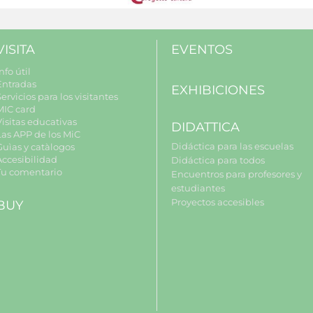
VISITA
EVENTOS
nfo útil
Entradas
EXHIBICIONES
ervicios para los visitantes
MIC card
Visitas educativas
DIDATTICA
Las APP de los MiC
Didáctica para las escuelas
Guìas y catàlogos
Accesibilidad
Didáctica para todos
Tu comentario
Encuentros para profesores y
estudiantes
Proyectos accesibles
BUY