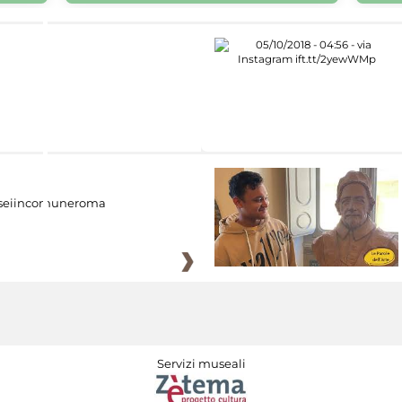
eiincomuneroma
Servizi museali