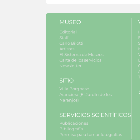
MUSEO
Editorial
I
Staff
Carlo Bilotti
S
Artistas
El Sistema de Museos
Carta de los servicios
Newsletter
SITIO
Villa Borghese
Aranciera (El Jardín de los
Naranjos)
SERVICIOS SCIENTÍFICOS
Publicaciones
Bibliografía
Permiso para tomar fotografías