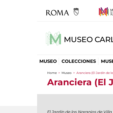
MUSEO CARL
MUSEO
COLECCIONES
MUSE
Home
>
Museo
>
Aranciera (El Jardín de l
You are here
Aranciera (El 
El Jardín de los Naranjos de Vil