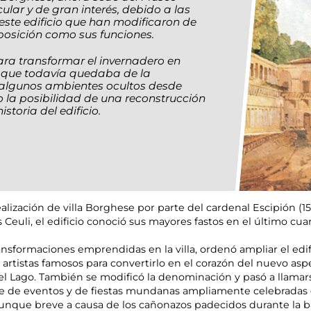
ecular y de gran interés, debido a las
ste edificio que han modificaron de
osición como sus funciones.
ara transformar el invernadero en
 que todavía quedaba de la
o algunos ambientes ocultos desde
 la posibilidad de una reconstrucción
storia del edificio.
ealización de villa Borghese por parte del cardenal Escipión (1
s Ceuli, el edificio conoció sus mayores fastos en el último cu
ansformaciones emprendidas en la villa, ordenó ampliar el edif
rtistas famosos para convertirlo en el corazón del nuevo aspec
del Lago. También se modificó la denominación y pasó a llama
de de eventos y de fiestas mundanas ampliamente celebradas e
aunque breve a causa de los cañonazos padecidos durante la ba