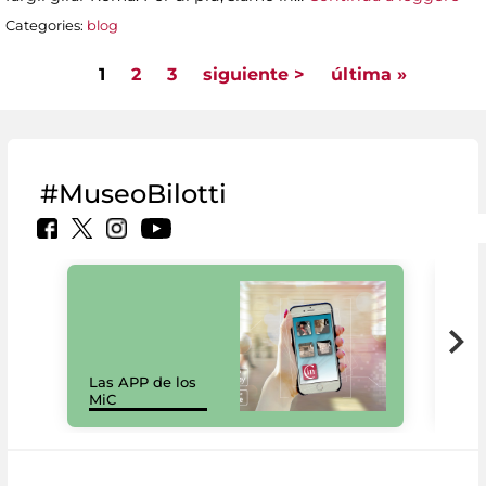
Categories:
blog
1
2
3
siguiente >
última »
Pages
#MuseoBilotti
Las APP de los
I Mi
MiC
net