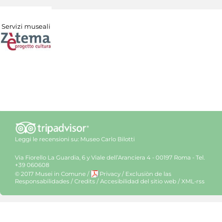
Servizi museali
Leggi le recensioni su:
Museo Carlo Bilotti
Via Fiorello La Guardia, 6 y Viale dell’Aranciera 4 - 00197 Roma - Tel.
+39 060608
© 2017 Musei in Comune
/
Privacy
/
Exclusiòn de las
Responsabilidades
/
Credits
/
Accesibilidad del sitio web
/
XML-rss