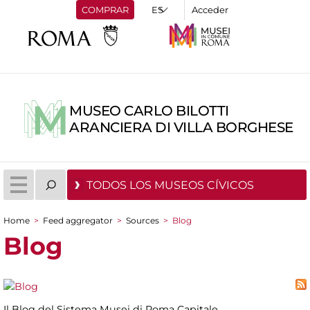
COMPRAR
Acceder
MUSEO CARLO BILOTTI
ARANCIERA DI VILLA BORGHESE
TODOS LOS MUSEOS CÍVICOS
Home
>
Feed aggregator
>
Sources
>
Blog
You are here
Blog
Il Blog del Sistema Musei di Roma Capitale