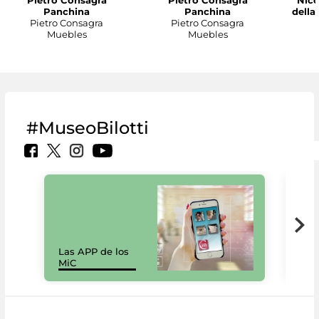
Panchina
Panchina
della
Pietro Consagra
Pietro Consagra
Muebles
Muebles
#MuseoBilotti
Las APP de los
I Mi
MiC
net