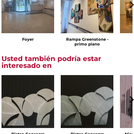
Foyer
Rampa Greenstone -
primo piano
Usted también podría estar
interesado en
Pietro Consagra
Pietro Consagra
Nico