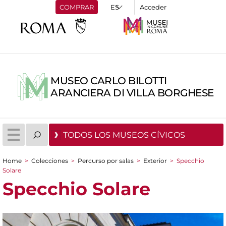
COMPRAR
Acceder
MUSEO CARLO BILOTTI
ARANCIERA DI VILLA BORGHESE
TODOS LOS MUSEOS CÍVICOS
Home
>
Colecciones
>
Percurso por salas
>
Exterior
>
Specchio
You are here
Solare
Specchio Solare