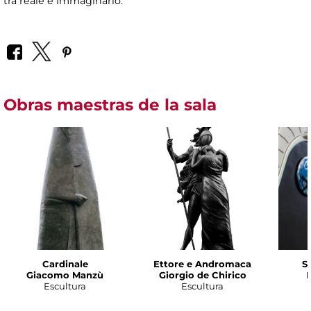
tra reale e immaginario.
Obras maestras de la sala
Cardinale
Ettore e Andromaca
S
Giacomo Manzù
Giorgio de Chirico
B
Escultura
Escultura