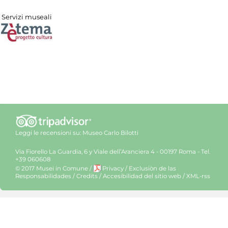
Servizi museali
Leggi le recensioni su:
Museo Carlo Bilotti
Via Fiorello La Guardia, 6 y Viale dell’Aranciera 4 - 00197 Roma - Tel.
+39 060608
© 2017 Musei in Comune
/
Privacy
/
Exclusiòn de las
Responsabilidades
/
Credits
/
Accesibilidad del sitio web
/
XML-rss