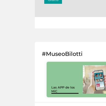
#MuseoBilotti
Las APP de los
MiC