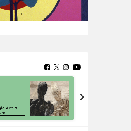
7 nuovi in-
painting tour
sulla piattaforma
le Arts &
Google Arts &
ure
Culture