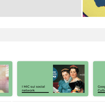
I MiC sui social
Goog
network
Cult