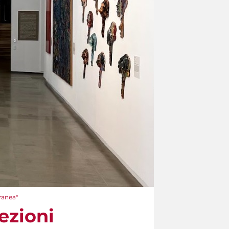
ranea"
ezioni