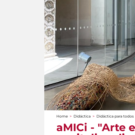
Home
>
Didáctica
>
Didáctica para todos
You are here
aMICi - "Arte 