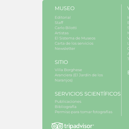
MUSEO
Editorial
I
Staff
Carlo Bilotti
S
Artistas
El Sistema de Museos
Carta de los servicios
Newsletter
SITIO
Villa Borghese
Aranciera (El Jardín de los
Naranjos)
SERVICIOS SCIENTÍFICOS
Publicaciones
Bibliografía
Permiso para tomar fotografías