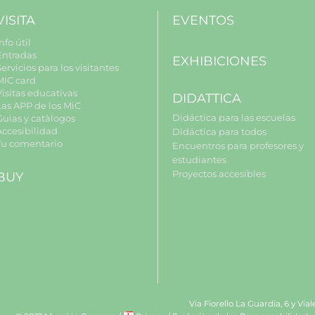
VISITA
EVENTOS
nfo útil
Entradas
EXHIBICIONES
ervicios para los visitantes
MIC card
Visitas educativas
DIDATTICA
Las APP de los MiC
Didáctica para las escuelas
Guìas y catàlogos
Accesibilidad
Didáctica para todos
Tu comentario
Encuentros para profesores y
estudiantes
Proyectos accesibles
BUY
Via Fiorello La Guardia, 6 y Via