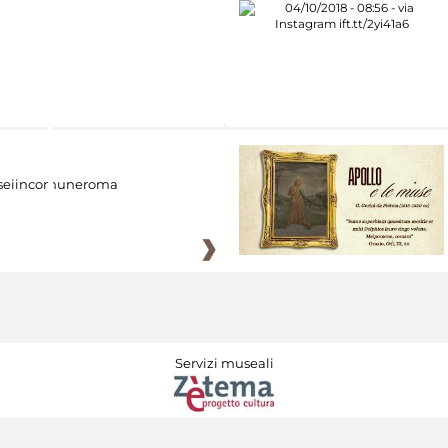
eiincomuneroma
Servizi museali