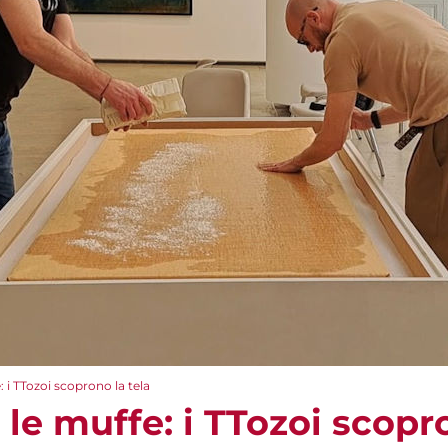
 i TTozoi scoprono la tela
le muffe: i TTozoi scopro