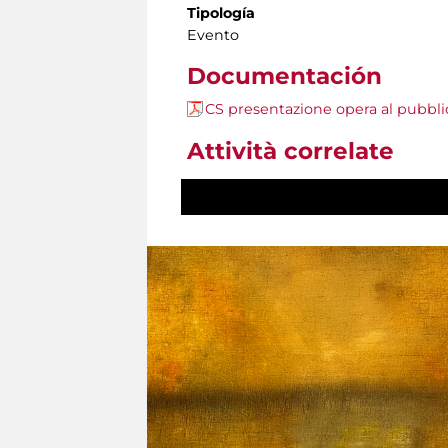
Tipología
Evento
Documentación
CS presentazione opera al pubbl
Attività correlate