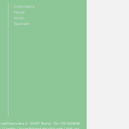
Calendario
News
Aviso
Sponsor
le dell’Aranciera 4 - 00197 Roma - Tel. +39 060608
s
/
Credits
/
Accesibilidad del sitio web
/
XML-rss