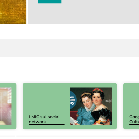
I MiC sui social
Goog
network
Cult