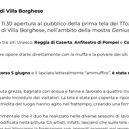
 di Villa Borghese
1.30 apertura al pubblico della prima tela dei TTo
 di Villa Borghese, nell’ambito della mostra
Genius
n tre siti Unesco:
Reggia di Caserta
,
Anfiteatro di Pompei
e
Co
e opere d’arte direttamente con la muffa e la polvere dei siti 
scorso 5 giugno
e lì lasciata letteralmente “ammuffire”,
è stata 
 iuta grezza, bagnato con acqua e farina e lavorato a quattro 
uardo incredulo dei visitatori. La tela è stata poi coperta e rip
’umidità del luogo hanno agito nel frattempo, creando una for
rimentale che il duo ha realizzato nelle diverse sessioni di lav
icata nella pittura. Gli artisti, infatti, lasciano che sulle tel
r poi bloccarne la formazione con appositi reagenti nel momen