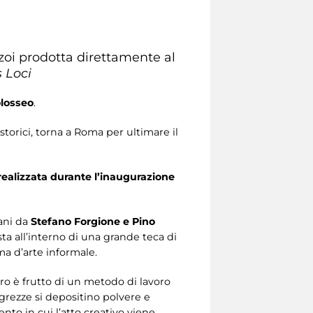
zoi prodotta direttamente al
 Loci
losseo
.
storici, torna a Roma per ultimare il
realizzata durante l’inaugurazione
mani da
Stefano Forgione e Pino
osta all’interno di una grande teca di
ma d’arte informale.
oro è frutto di un metodo di lavoro
e grezze si depositino polvere e
to in cui l’atto creativo viene