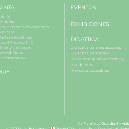
VISITA
EVENTOS
nfo útil
Entradas
EXHIBICIONES
ervicios para los visitantes
MIC card
Visitas educativas
DIDATTICA
Las APP de los MiC
Didáctica para las escuelas
Guìas y catàlogos
Accesibilidad
Didáctica para todos
Tu comentario
Encuentros para profesores y
estudiantes
Proyectos accesibles
BUY
Via Fiorello La Guardia, 6 y Via
© 2017 Musei in Comune
/
Privacy
/
Exclusiòn de las Responsabilidade