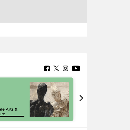
7 nuovi in-
painting tour
sulla piattaforma
le Arts &
Google Arts &
ure
Culture