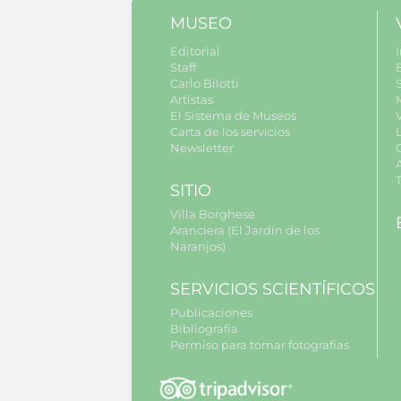
MUSEO
Editorial
I
Staff
Carlo Bilotti
S
Artistas
El Sistema de Museos
Carta de los servicios
Newsletter
SITIO
Villa Borghese
Aranciera (El Jardín de los
Naranjos)
SERVICIOS SCIENTÍFICOS
Publicaciones
Bibliografía
Permiso para tomar fotografías