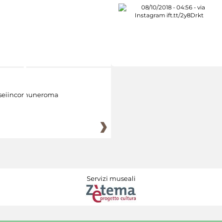
eiincomuneroma
Servizi museali