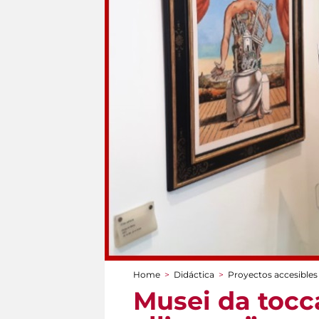
Home
>
Didáctica
>
Proyectos accesibles
You are here
Musei da tocca