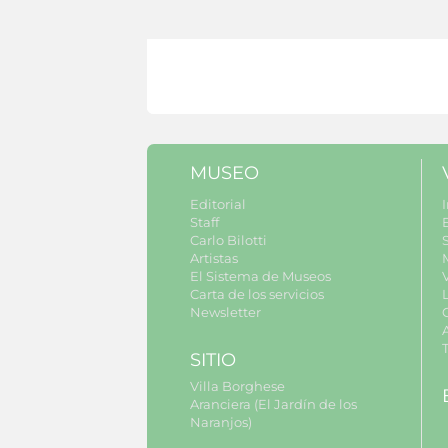
MUSEO
Editorial
I
Staff
Carlo Bilotti
S
Artistas
El Sistema de Museos
Carta de los servicios
Newsletter
SITIO
Villa Borghese
Aranciera (El Jardín de los
Naranjos)