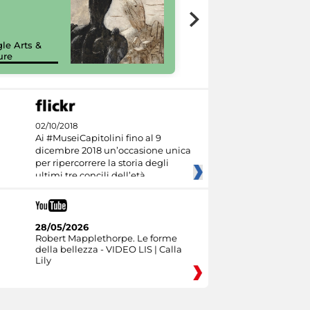
7 nuovi in-
painting tour
sulla piattaforma
le Arts &
Google Arts &
ure
Culture
02/10/2018
Ai #MuseiCapitolini fino al 9
dicembre 2018 un’occasione unica
per ripercorrere la storia degli
ultimi tre concili dell’età
28/05/2026
Robert Mapplethorpe. Le forme
della bellezza - VIDEO LIS | Calla
Lily