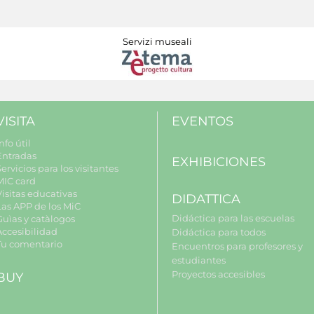
Servizi museali
VISITA
EVENTOS
nfo útil
Entradas
EXHIBICIONES
ervicios para los visitantes
MIC card
Visitas educativas
DIDATTICA
Las APP de los MiC
Didáctica para las escuelas
Guìas y catàlogos
Accesibilidad
Didáctica para todos
Tu comentario
Encuentros para profesores y
estudiantes
Proyectos accesibles
BUY