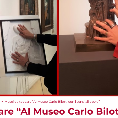
>
Musei da toccare “Al Museo Carlo Bilotti con i sensi all’opera”
re “Al Museo Carlo Bilott