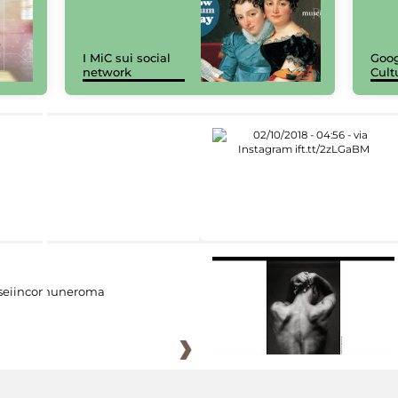
I MiC sui social
Goog
network
Cult
eiincomuneroma