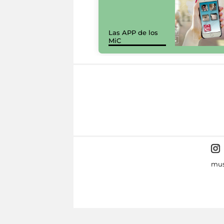
Las APP de los
MiC
mus