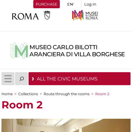
PURCHASE
Log In
MUSEO CARLO BILOTTI
ARANCIERA DI VILLA BORGHESE
ALL THE CIVIC MUSEUMS
Home
>
Collections
>
Route through the rooms
>
Room 2
You are here
Room 2