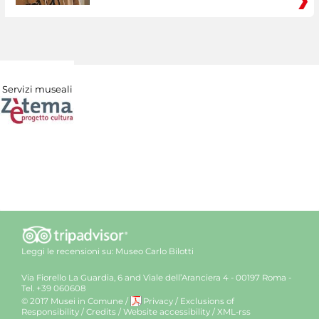
Servizi museali
Leggi le recensioni su:
Museo Carlo Bilotti
Via Fiorello La Guardia, 6 and Viale dell’Aranciera 4 - 00197 Roma -
Tel. +39 060608
© 2017 Musei in Comune
/
Privacy
/
Exclusions of
Responsibility
/
Credits
/
Website accessibility
/
XML-rss