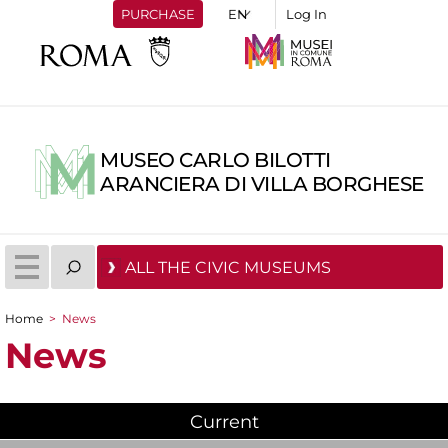
PURCHASE
Log In
MUSEO CARLO BILOTTI
ARANCIERA DI VILLA BORGHESE
ALL THE CIVIC MUSEUMS
Home
>
News
You are here
News
Current
(active tab)