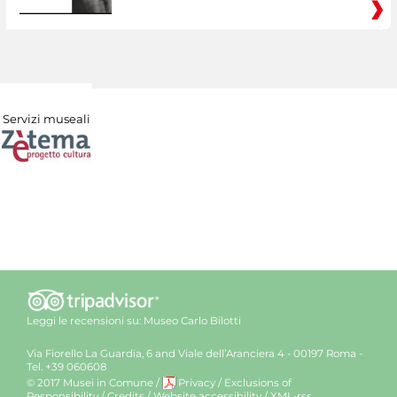
Servizi museali
Leggi le recensioni su:
Museo Carlo Bilotti
Via Fiorello La Guardia, 6 and Viale dell’Aranciera 4 - 00197 Roma -
Tel. +39 060608
© 2017 Musei in Comune
/
Privacy
/
Exclusions of
Responsibility
/
Credits
/
Website accessibility
/
XML-rss