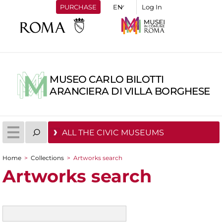
PURCHASE
Log In
MUSEO CARLO BILOTTI
ARANCIERA DI VILLA BORGHESE
ALL THE CIVIC MUSEUMS
Home
>
Collections
>
Artworks search
You are here
Artworks search