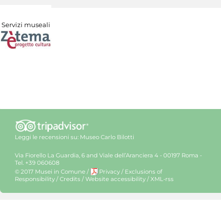
Servizi museali
Leggi le recensioni su:
Museo Carlo Bilotti
Via Fiorello La Guardia, 6 and Viale dell’Aranciera 4 - 00197 Roma -
Tel. +39 060608
© 2017 Musei in Comune
/
Privacy
/
Exclusions of
Responsibility
/
Credits
/
Website accessibility
/
XML-rss