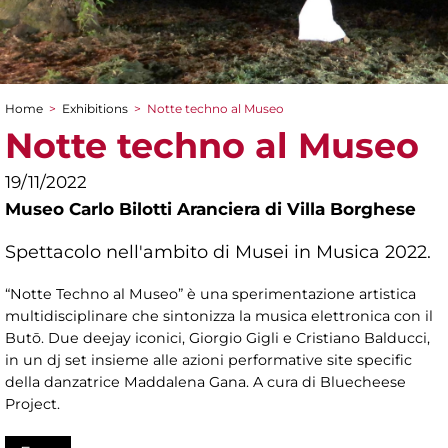
Home
>
Exhibitions
>
Notte techno al Museo
You are here
Notte techno al Museo
19/11/2022
Museo Carlo Bilotti Aranciera di Villa Borghese
Spettacolo nell'ambito di Musei in Musica 2022.
“Notte Techno al Museo” è una sperimentazione artistica
multidisciplinare che sintonizza la musica elettronica con il
Butō. Due deejay iconici, Giorgio Gigli e Cristiano Balducci,
in un dj set insieme alle azioni performative site specific
della danzatrice Maddalena Gana. A cura di Bluecheese
Project.