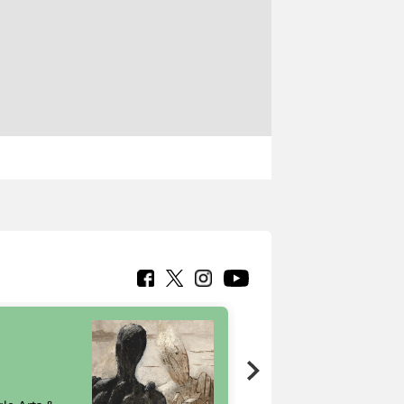
7 nuovi in-
painting tour
sulla piattaforma