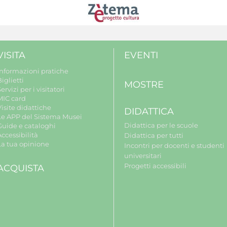
VISITA
EVENTI
Informazioni pratiche
iglietti
MOSTRE
ervizi per i visitatori
MIC card
isite didattiche
DIDATTICA
Le APP del Sistema Musei
Didattica per le scuole
Guide e cataloghi
ccessibilità
Didattica per tutti
La tua opinione
Incontri per docenti e studenti
universitari
Progetti accessibili
ACQUISTA