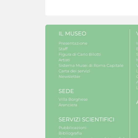
IL MUSEO
Presentazione
Staff
B
Figura di Carlo Bilotti
S
Artisti
Sistema Musei di Roma Capitale
V
Carta dei servizi
Newsletter
A
SEDE
Villa Borghese
Aranciera
SERVIZI SCIENTIFICI
Pubblicazioni
Bibliografia