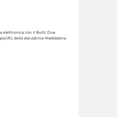
a elettronica con il Butō. Due
e specific della danzatrice Maddalena
a