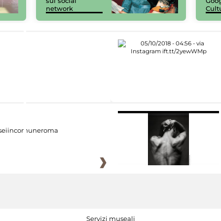
sui social
Goog
network
Cult
eiincomuneroma
Servizi museali