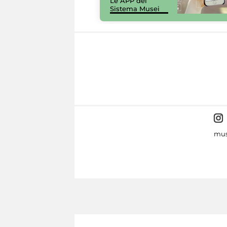
Le APP del
Sistema Musei
mus