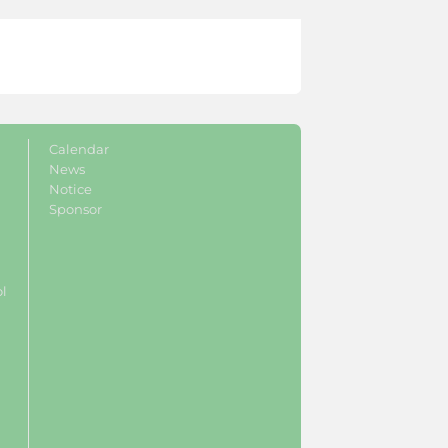
Calendar
News
Notice
Sponsor
ol