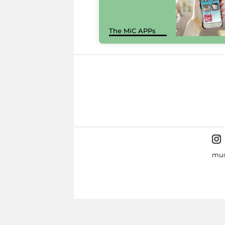
The MiC APPs
mus