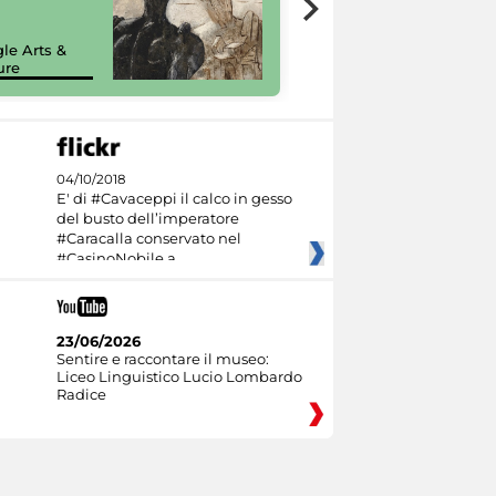
painting tour
sulla piattaforma
le Arts &
Google Arts &
ure
Culture
04/10/2018
E' di #Cavaceppi il calco in gesso
del busto dell’imperatore
#Caracalla conservato nel
#CasinoNobile a
23/06/2026
Sentire e raccontare il museo:
Liceo Linguistico Lucio Lombardo
Radice