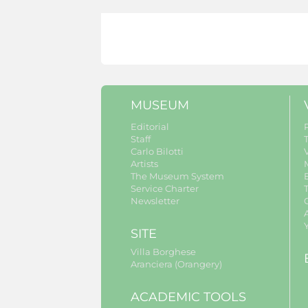
MUSEUM
Editorial
Staff
Carlo Bilotti
V
Artists
The Museum System
Service Charter
Newsletter
A
SITE
Villa Borghese
Aranciera (Orangery)
ACADEMIC TOOLS