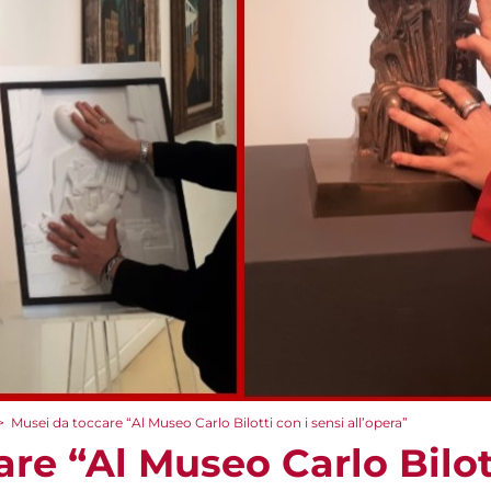
>
Musei da toccare “Al Museo Carlo Bilotti con i sensi all’opera”
re “Al Museo Carlo Bilott