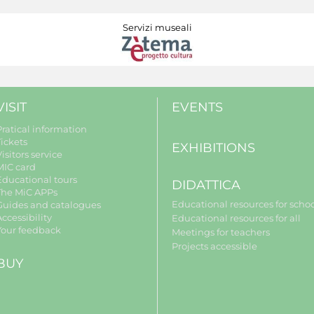
Servizi museali
VISIT
EVENTS
Pratical information
Tickets
EXHIBITIONS
isitors service
MIC card
Educational tours
DIDATTICA
The MiC APPs
Educational resources for scho
Guides and catalogues
ccessibility
Educational resources for all
Your feedback
Meetings for teachers
Projects accessible
BUY