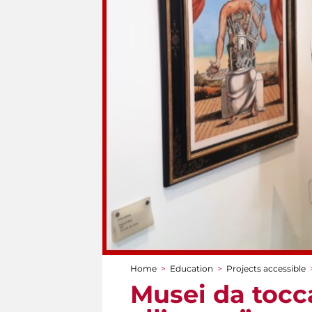
Home
>
Education
>
Projects accessible
You are here
Musei da tocca