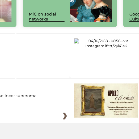
MiC on social
Goog
networks
Cult
eiincomuneroma