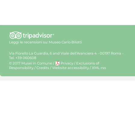
Leggi le recensioni su:
Museo Carlo Bilotti
Via Fiorello La Guardia, 6 and Viale dell’Aranciera 4 - 00197 Roma -
Tel. +39 060608
© 2017 Musei in Comune
/
Privacy
/
Exclusions of
Responsibility
/
Credits
/
Website accessibility
/
XML-rss