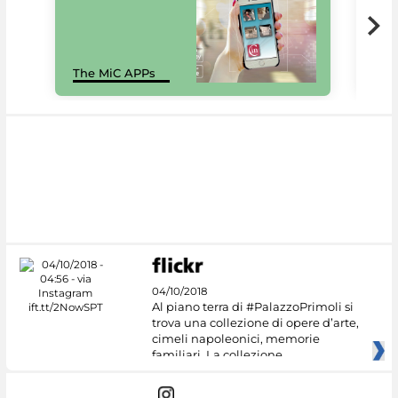
MiC
The MiC APPs
net
04/10/2018
Al piano terra di #PalazzoPrimoli si
trova una collezione di opere d’arte,
cimeli napoleonici, memorie
familiari. La collezione