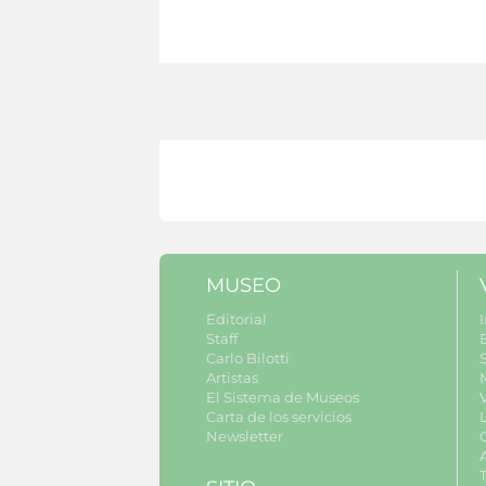
MUSEO
Editorial
I
Staff
Carlo Bilotti
S
Artistas
El Sistema de Museos
Carta de los servicios
Newsletter