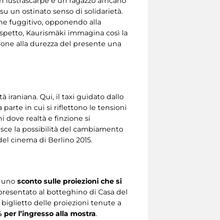
un lustrascarpe e un ragazzo africano
 su un ostinato senso di solidarietà.
ane fuggitivo, opponendo alla
sospetto, Kaurismäki immagina così la
ppone alla durezza del presente una
iraniana. Qui, il taxi guidato dallo
arte in cui si riflettono le tensioni
hi dove realtà e finzione si
sce la possibilità del cambiamento
 del cinema di Berlino 2015.
o uno
sconto sulle proiezioni che si
presentato al botteghino di Casa del
 biglietto delle proiezioni tenute a
% per l’ingresso alla mostra
.