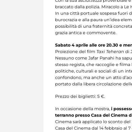
Con la sua asciuttezza proverbiale e
braccato dalla polizia. Miracolo a Le
In una città portuale sospesa fuori
burocrazia e alla paura un’idea elem
possibilità di una fraternità concre
grazia antica e commovente.
Sabato 4 aprile alle ore 20.30 e mer
Proiezione del film
Taxi Teheran
di J
Nessuno come Jafar Panahi ha saputo 
stesso regista, che raccoglie e filma
politiche, culturali e sociali di un i
confondono, ma anche un atto d’accu
portato dalla libera circolazione del
Prezzo dei biglietti: 5 €.
In occasione della mostra,
i possesso
terranno presso Casa del Cinema da
Cinema sarà applicato lo sconto del 2
Casa del Cinema dal 14 febbraio al 