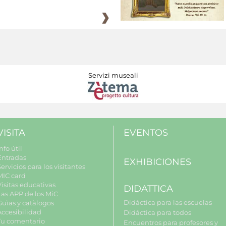
Servizi museali
VISITA
EVENTOS
nfo útil
Entradas
EXHIBICIONES
ervicios para los visitantes
MIC card
Visitas educativas
DIDATTICA
Las APP de los MiC
Didáctica para las escuelas
Guìas y catàlogos
Accesibilidad
Didáctica para todos
Tu comentario
Encuentros para profesores y