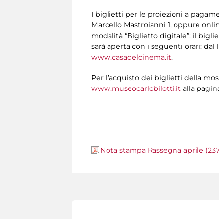
I biglietti per le proiezioni a paga
Marcello Mastroianni 1, oppure online
modalità “Biglietto digitale”: il big
sarà aperta con i seguenti orari: dal
www.casadelcinema.it
.
Per l’acquisto dei biglietti della mo
www.museocarlobilotti.it
alla pagina
Nota stampa Rassegna aprile (237