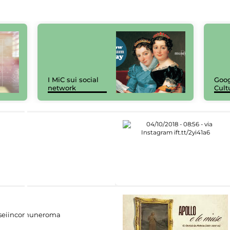
I MiC sui social
Goog
network
Cult
eiincomuneroma