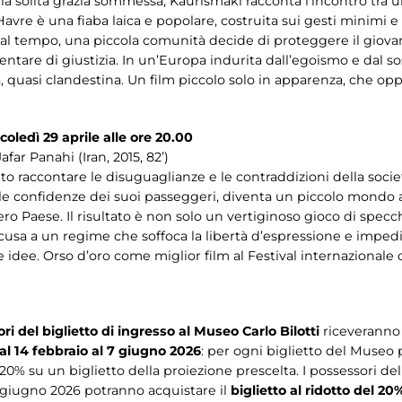
 la solita grazia sommessa, Kaurismäki racconta l’incontro tra 
 Havre è una fiaba laica e popolare, costruita sui gesti minimi e
 dal tempo, una piccola comunità decide di proteggere il giov
entare di giustizia. In un’Europa indurita dall’egoismo e dal 
ta, quasi clandestina. Un film piccolo solo in apparenza, che o
coledì 29 aprile alle ore 20.00
afar Panahi (Iran, 2015, 82’)
raccontare le disuguaglianze e le contraddizioni della società 
 le confidenze dei suoi passeggeri, diventa un piccolo mondo a p
ntero Paese. Il risultato è non solo un vertiginoso gioco di specc
sa a un regime che soffoca la libertà d’espressione e impedi
le idee. Orso d’oro come miglior film al Festival internazionale
ri del biglietto di ingresso al
Museo Carlo Bilotti
riceverann
l 14 febbraio al 7 giugno 2026
: per ogni biglietto del Museo 
0% su un biglietto della proiezione prescelta. I possessori del
7 giugno 2026 potranno acquistare il
biglietto al ridotto del 20