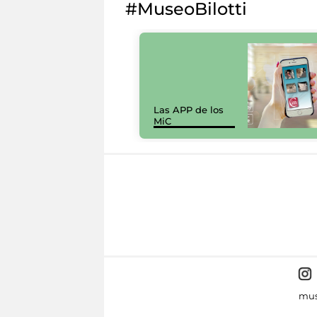
#MuseoBilotti
Las APP de los
MiC
mus