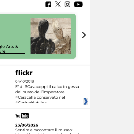
7 nuovi in-
painting tour
sulla piattaforma
le Arts &
Google Arts &
ure
Culture
04/10/2018
E' di #Cavaceppi il calco in gesso
del busto dell’imperatore
#Caracalla conservato nel
#CasinoNobile a
23/06/2026
Sentire e raccontare il museo: