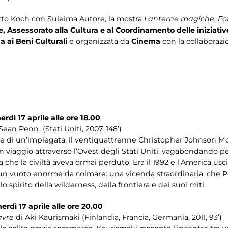
to Koch con Suleima Autore, la mostra
Lanterne magiche. Fot
 Assessorato alla Cultura e al Coordinamento delle iniziative 
 ai Beni Culturali
e organizzata da
Cinema
con la collaboraz
erdì 17 aprile alle ore 18.00
Sean Penn (Stati Uniti, 2007, 148’)
 e di un’impiegata, il ventiquattrenne Christopher Johnson M
n viaggio attraverso l’Ovest degli Stati Uniti, vagabondando per
 che la civiltà aveva ormai perduto. Era il 1992 e l’America usc
 un vuoto enorme da colmare: una vicenda straordinaria, che Pe
 spirito della wilderness, della frontiera e dei suoi miti.
nerdì 17 aprile alle ore 20.00
avre
di Aki Kaurismäki (Finlandia, Francia, Germania, 2011, 93’)