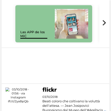
Las APP de los
I Mi
MiC
net
03/10/2018
Beati coloro che coltivano la voluttà
dell'attesa. — Jean Josipovici
Buongiorno dal Museo dell'#AraPacis