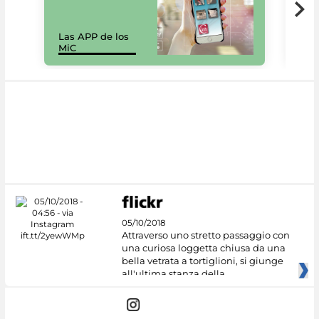
Las APP de los
I Mi
MiC
net
05/10/2018
Attraverso uno stretto passaggio con
una curiosa loggetta chiusa da una
bella vetrata a tortiglioni, si giunge
all'ultima stanza della