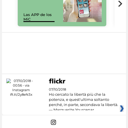
Las APP de los
I Mi
MiC
net
07/10/2018
Ho cercato la libertà più che la
potenza, e quest'ultima soltanto
perché, in parte, secondava la libertà.
— Marguerite Yourcenar