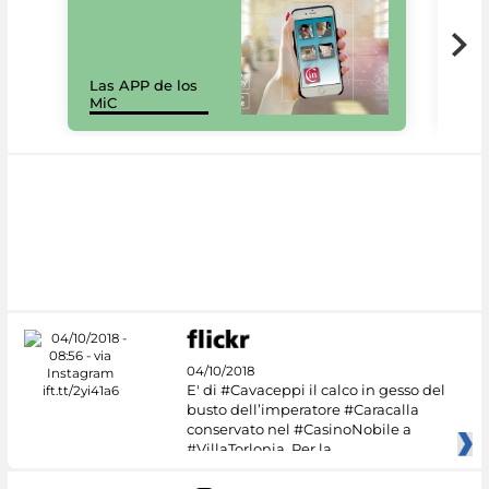
Las APP de los
I Mi
MiC
net
04/10/2018
E' di #Cavaceppi il calco in gesso del
busto dell’imperatore #Caracalla
conservato nel #CasinoNobile a
#VillaTorlonia. Per la