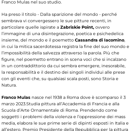
Franco Mulas nel suo studio.
Ha preso il titolo - Dalla sparizione del mondo - perché
sembrava vi convergessero le sue pitture recenti, in
particolare quelle ispirate a
Zabriskie Point,
ovvero
l’immagine di una disintegrazione, poetica e psichedelica
insieme, del mondo e il poemetto
Cassandra di Iacomino
,
in cui la mitica sacerdotessa registra la fine del suo mondo e
l’impossibilità della salvezza attraverso la parola. Più che
figure, nel poemetto entrano in scena voci che si incalzano
in un contraddittorio da cui sembra emergere, inesorabile,
la responsabilità e il destino dei singoli individui alle prese
con gli eventi che, su qualsiasi scala posti, sono Storia e
Natura.
Franco Mulas
nasce nel 1938 a Roma dove è scomparso il 3
marzo 2023.Studia pittura all’Accademia di Francia e alla
Scuola d’Arte Ornamentale di Roma. Prendendo come
soggetti i problemi della violenza e l’oppressione dei mass
media, elabora le sue prime serie di dipinti esposti in Italia e
all’estero. Premio Presidente della Repubblica per la pittura