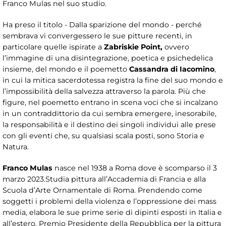
Franco Mulas nel suo studio.
Ha preso il titolo - Dalla sparizione del mondo - perché
sembrava vi convergessero le sue pitture recenti, in
particolare quelle ispirate a
Zabriskie Point,
ovvero
l’immagine di una disintegrazione, poetica e psichedelica
insieme, del mondo e il poemetto
Cassandra di Iacomino
,
in cui la mitica sacerdotessa registra la fine del suo mondo e
l’impossibilità della salvezza attraverso la parola. Più che
figure, nel poemetto entrano in scena voci che si incalzano
in un contraddittorio da cui sembra emergere, inesorabile,
la responsabilità e il destino dei singoli individui alle prese
con gli eventi che, su qualsiasi scala posti, sono Storia e
Natura.
Franco Mulas
nasce nel 1938 a Roma dove è scomparso il 3
marzo 2023.Studia pittura all’Accademia di Francia e alla
Scuola d’Arte Ornamentale di Roma. Prendendo come
soggetti i problemi della violenza e l’oppressione dei mass
media, elabora le sue prime serie di dipinti esposti in Italia e
all’estero. Premio Presidente della Repubblica per la pittura