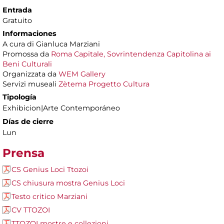
Entrada
Gratuito
Informaciones
A cura di Gianluca Marziani
Promossa da
Roma Capitale,
Sovrintendenza Capitolina ai
Beni Culturali
Organizzata da
WEM Gallery
Servizi museali
Zètema Progetto Cultura
Tipología
Exhibicion|Arte Contemporáneo
Días de cierre
Lun
Prensa
CS Genius Loci Ttozoi
CS chiusura mostra Genius Loci
Testo critico Marziani
CV TTOZOI
TTOZOI mostre e collezioni