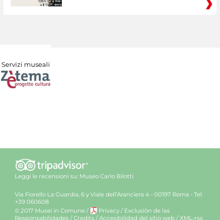
Servizi museali
Leggi le recensioni su:
Museo Carlo Bilotti
Via Fiorello La Guardia, 6 y Viale dell’Aranciera 4 - 00197 Roma - Tel.
+39 060608
© 2017 Musei in Comune
/
Privacy
/
Exclusiòn de las
Responsabilidades
/
Credits
/
Accesibilidad del sitio web
/
XML-rss