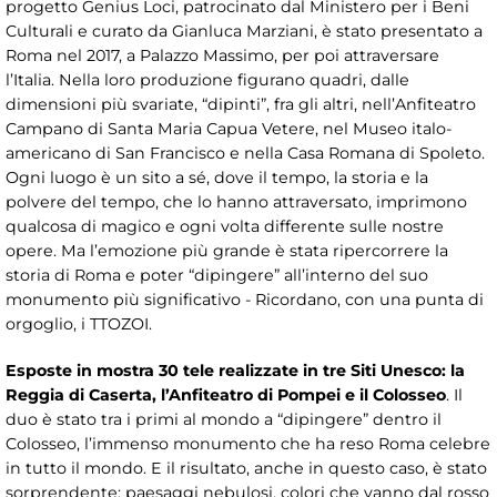
progetto Genius Loci, patrocinato dal Ministero per i Beni
Culturali e curato da Gianluca Marziani, è stato presentato a
Roma nel 2017, a Palazzo Massimo, per poi attraversare
l’Italia. Nella loro produzione figurano quadri, dalle
dimensioni più svariate, “dipinti”, fra gli altri, nell’Anfiteatro
Campano di Santa Maria Capua Vetere, nel Museo italo-
americano di San Francisco e nella Casa Romana di Spoleto.
Ogni luogo è un sito a sé, dove il tempo, la storia e la
polvere del tempo, che lo hanno attraversato, imprimono
qualcosa di magico e ogni volta differente sulle nostre
opere. Ma l’emozione più grande è stata ripercorrere la
storia di Roma e poter “dipingere” all’interno del suo
monumento più significativo - Ricordano, con una punta di
orgoglio, i TTOZOI.
Esposte in mostra 30 tele realizzate in tre Siti Unesco: la
Reggia di Caserta, l’Anfiteatro di Pompei e il Colosseo
. Il
duo è stato tra i primi al mondo a “dipingere” dentro il
Colosseo, l’immenso monumento che ha reso Roma celebre
in tutto il mondo. E il risultato, anche in questo caso, è stato
sorprendente: paesaggi nebulosi, colori che vanno dal rosso