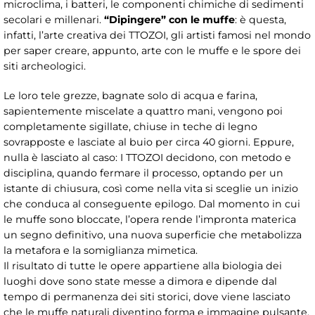
microclima, i batteri, le componenti chimiche di sedimenti
secolari e millenari.
“Dipingere” con le muffe
: è questa,
infatti, l’arte creativa dei TTOZOI, gli artisti famosi nel mondo
per saper creare, appunto, arte con le muffe e le spore dei
siti archeologici.
Le loro tele grezze, bagnate solo di acqua e farina,
sapientemente miscelate a quattro mani, vengono poi
completamente sigillate, chiuse in teche di legno
sovrapposte e lasciate al buio per circa 40 giorni. Eppure,
nulla è lasciato al caso: I TTOZOI decidono, con metodo e
disciplina, quando fermare il processo, optando per un
istante di chiusura, così come nella vita si sceglie un inizio
che conduca al conseguente epilogo. Dal momento in cui
le muffe sono bloccate, l’opera rende l’impronta materica
un segno definitivo, una nuova superficie che metabolizza
la metafora e la somiglianza mimetica.
Il risultato di tutte le opere appartiene alla biologia dei
luoghi dove sono state messe a dimora e dipende dal
tempo di permanenza dei siti storici, dove viene lasciato
che le muffe naturali diventino forma e immagine pulsante.