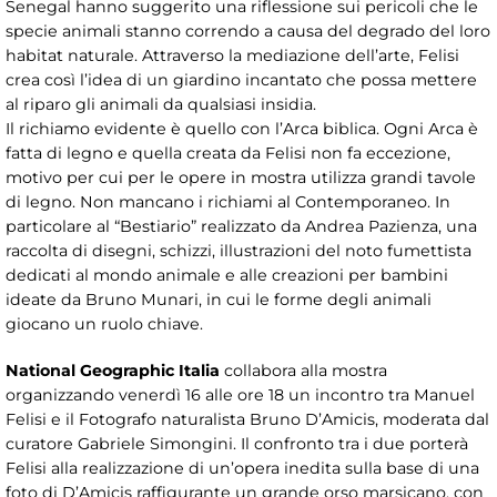
Senegal hanno suggerito una riflessione sui pericoli che le
specie animali stanno correndo a causa del degrado del loro
habitat naturale. Attraverso la mediazione dell’arte, Felisi
crea così l’idea di un giardino incantato che possa mettere
al riparo gli animali da qualsiasi insidia.
Il richiamo evidente è quello con l’Arca biblica. Ogni Arca è
fatta di legno e quella creata da Felisi non fa eccezione,
motivo per cui per le opere in mostra utilizza grandi tavole
di legno. Non mancano i richiami al Contemporaneo. In
particolare al “Bestiario” realizzato da Andrea Pazienza, una
raccolta di disegni, schizzi, illustrazioni del noto fumettista
dedicati al mondo animale e alle creazioni per bambini
ideate da Bruno Munari, in cui le forme degli animali
giocano un ruolo chiave.
National Geographic Italia
collabora alla mostra
organizzando venerdì 16 alle ore 18 un incontro tra Manuel
Felisi e il Fotografo naturalista Bruno D’Amicis, moderata dal
curatore Gabriele Simongini. Il confronto tra i due porterà
Felisi alla realizzazione di un’opera inedita sulla base di una
foto di D’Amicis raffigurante un grande orso marsicano, con