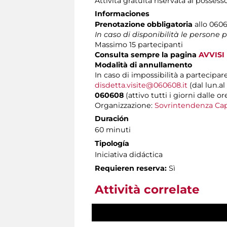
Attività gratuita riservata ai possess
Informaciones
Prenotazione obbligatoria
allo 06060
In caso di disponibilità le persone
Massimo 15 partecipanti
Consulta sempre la pagina
AVVISI
Modalità di annullamento
In caso di impossibilità a partecipare
disdetta.visite@060608.it
(dal lun.al
060608
(attivo tutti i giorni dalle or
Organizzazione:
Sovrintendenza Cap
Duración
60 minuti
Tipología
Iniciativa didáctica
Requieren reserva:
Sì
Attività correlate