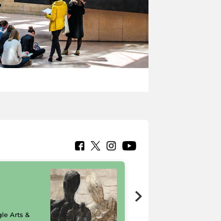
7 nuovi in-
painting tour
sulla piattaforma
le Arts &
Google Arts &