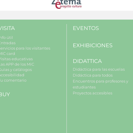
VISITA
EVENTOS
nfo útil
Entradas
EXHIBICIONES
ervicios para los visitantes
MIC card
Visitas educativas
DIDATTICA
Las APP de los MiC
Didáctica para las escuelas
Guìas y catàlogos
Accesibilidad
Didáctica para todos
Tu comentario
Encuentros para profesores y
estudiantes
Proyectos accesibles
BUY