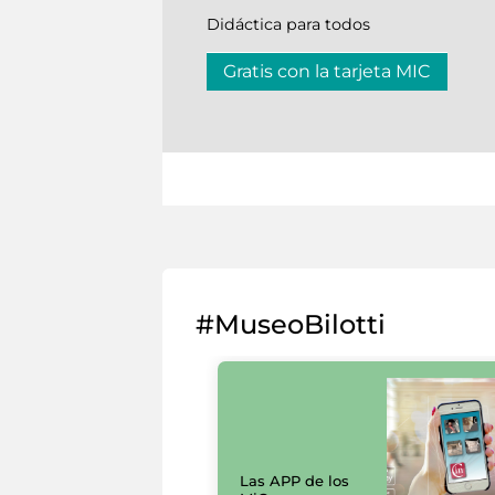
Didáctica para todos
Gratis con la tarjeta MIC
#MuseoBilotti
Las APP de los