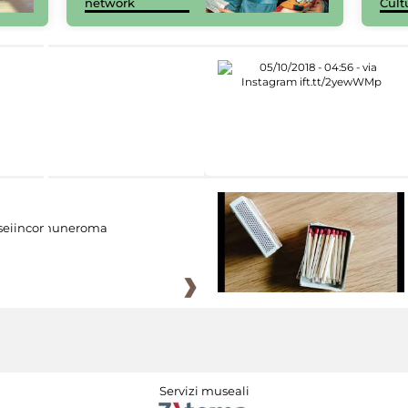
network
Cult
eiincomuneroma
Servizi museali