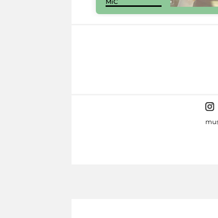
MiC
mus