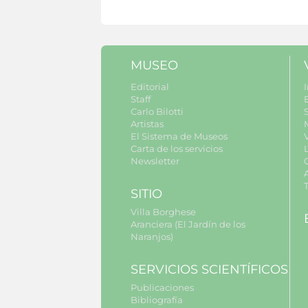
MUSEO
Editorial
I
Staff
Carlo Bilotti
S
Artistas
El Sistema de Museos
Carta de los servicios
Newsletter
SITIO
Villa Borghese
Aranciera (El Jardín de los
Naranjos)
SERVICIOS SCIENTÍFICOS
Publicaciones
Bibliografía