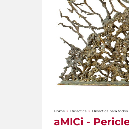
Home
>
Didáctica
>
Didáctica para todos
You are here
aMICi - Pericl