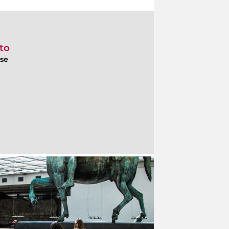
nto
ese