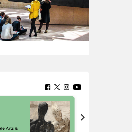
7 nuovi in-
painting tour
sulla piattaforma
le Arts &
Google Arts &