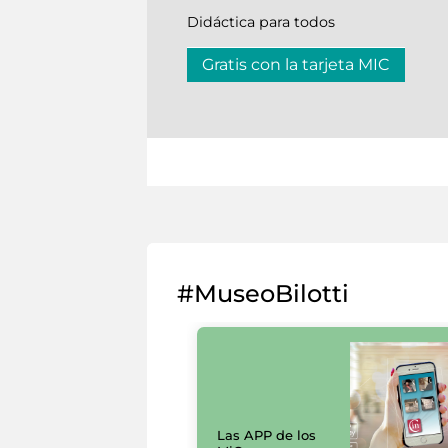
Didáctica para todos
Gratis con la tarjeta MIC
#MuseoBilotti
Las APP de los