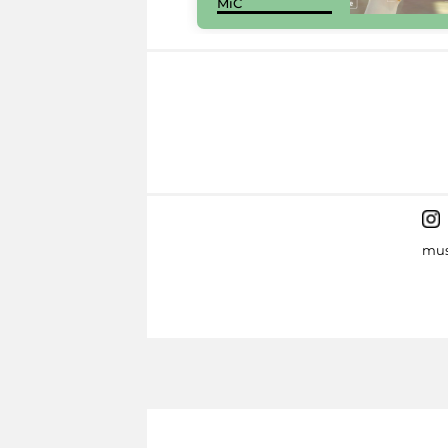
MiC
mus