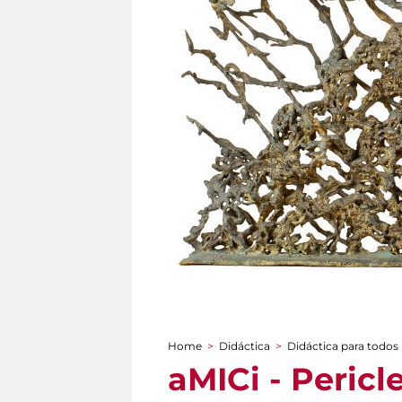
Home
>
Didáctica
>
Didáctica para todos
You are here
aMICi - Pericl