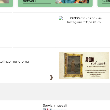
network
Cult
eiincomuneroma
Servizi museali