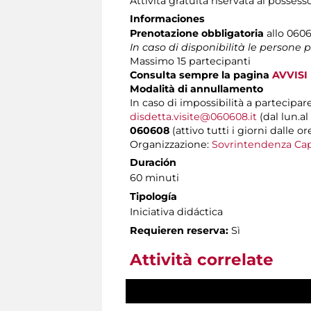
Attività gratuita riservata ai possess
Informaciones
Prenotazione obbligatoria
allo 06060
In caso di disponibilità le persone
Massimo 15 partecipanti
Consulta sempre la pagina
AVVISI
Modalità di annullamento
In caso di impossibilità a partecipare
disdetta.visite@060608.it
(dal lun.al
060608
(attivo tutti i giorni dalle or
Organizzazione:
Sovrintendenza Cap
Duración
60 minuti
Tipología
Iniciativa didáctica
Requieren reserva:
Sì
Attività correlate