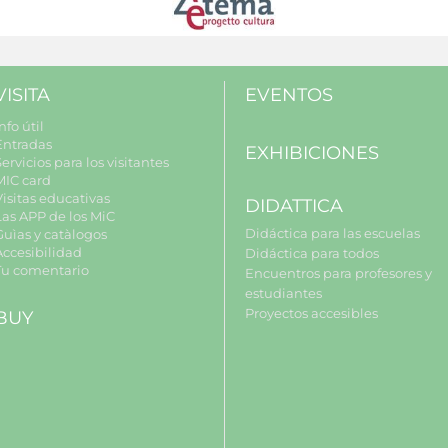
VISITA
EVENTOS
nfo útil
Entradas
EXHIBICIONES
ervicios para los visitantes
MIC card
Visitas educativas
DIDATTICA
Las APP de los MiC
Didáctica para las escuelas
Guìas y catàlogos
Accesibilidad
Didáctica para todos
Tu comentario
Encuentros para profesores y
estudiantes
Proyectos accesibles
BUY