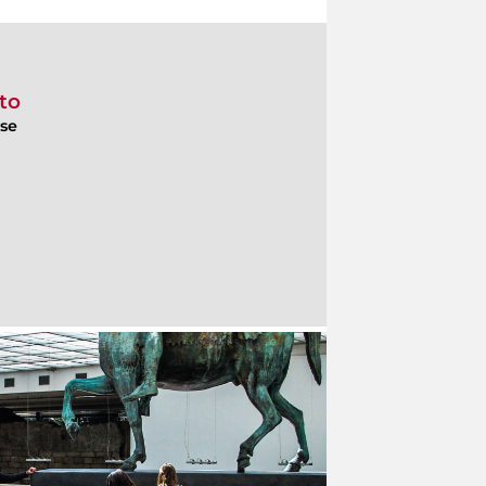
nto
ese