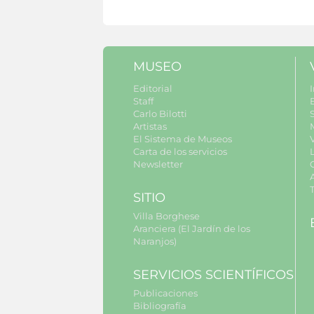
MUSEO
Editorial
I
Staff
Carlo Bilotti
S
Artistas
El Sistema de Museos
Carta de los servicios
Newsletter
SITIO
Villa Borghese
Aranciera (El Jardín de los
Naranjos)
SERVICIOS SCIENTÍFICOS
Publicaciones
Bibliografía