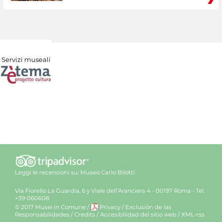
Servizi museali
Leggi le recensioni su:
Museo Carlo Bilotti
Via Fiorello La Guardia, 6 y Viale dell’Aranciera 4 - 00197 Roma - Tel.
+39 060608
© 2017 Musei in Comune
/
Privacy
/
Exclusiòn de las
Responsabilidades
/
Credits
/
Accesibilidad del sitio web
/
XML-rss