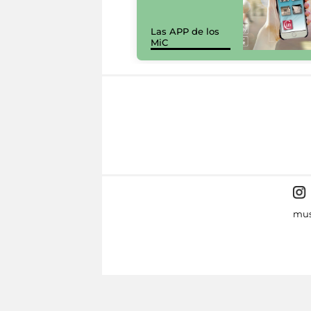
Las APP de los
MiC
mus