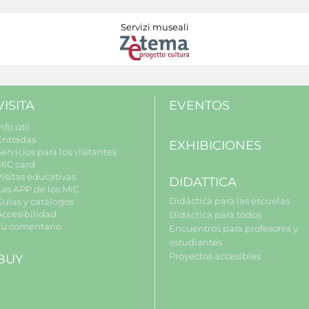
Servizi museali
VISITA
EVENTOS
nfo útil
Entradas
EXHIBICIONES
ervicios para los visitantes
MIC card
Visitas educativas
DIDATTICA
Las APP de los MiC
Didáctica para las escuelas
Guìas y catàlogos
Accesibilidad
Didáctica para todos
Tu comentario
Encuentros para profesores y
estudiantes
Proyectos accesibles
BUY