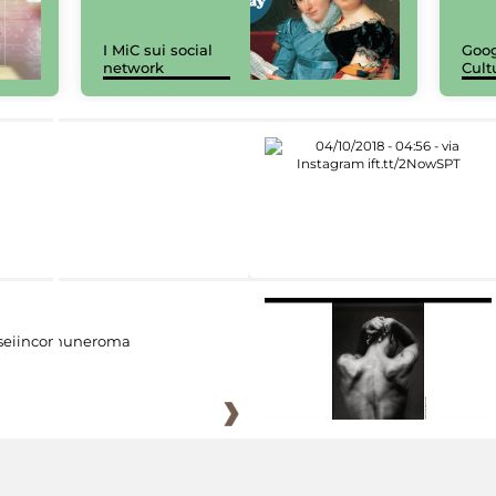
I MiC sui social
Goog
network
Cult
eiincomuneroma