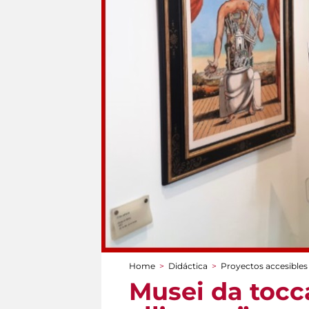
Home
>
Didáctica
>
Proyectos accesibles
You are here
Musei da tocca