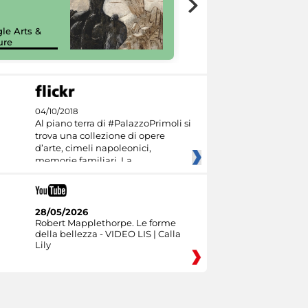
painting tour
sulla piattaforma
le Arts &
Google Arts &
ure
Culture
04/10/2018
Al piano terra di #PalazzoPrimoli si
trova una collezione di opere
d’arte, cimeli napoleonici,
memorie familiari. La
28/05/2026
Robert Mapplethorpe. Le forme
della bellezza - VIDEO LIS | Calla
Lily