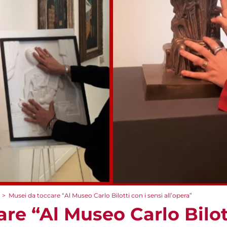
>
Musei da toccare “Al Museo Carlo Bilotti con i sensi all’opera”
re “Al Museo Carlo Bilott