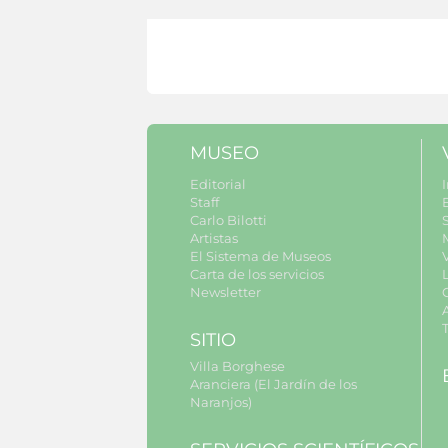
MUSEO
Editorial
I
Staff
Carlo Bilotti
S
Artistas
El Sistema de Museos
Carta de los servicios
Newsletter
SITIO
Villa Borghese
Aranciera (El Jardín de los
Naranjos)