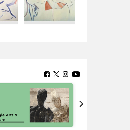
7 nuovi in-
painting tour
sulla piattaforma
le Arts &
Google Arts &
ure
Culture