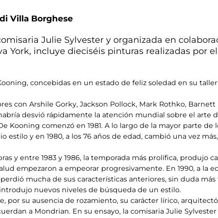
 di Villa Borghese
 comisaria Julie Sylvester y organizada en colabor
York, incluye dieciséis pinturas realizadas por e
Kooning, concebidas en un estado de feliz soledad en su taller
res con Arshile Gorky, Jackson Pollock, Mark Rothko, Barnett
abría desvió rápidamente la atención mundial sobre el arte 
 De Kooning comenzó en 1981. A lo largo de la mayor parte de 
io estilo y en 1980, a los 76 años de edad, cambió una vez m
obras y entre 1983 y 1986, la temporada más prolífica, produjo 
 salud empezaron a empeorar progresivamente. En 1990, a la ed
perdió mucha de sus características anteriores, sin duda más
e introdujo nuevos niveles de búsqueda de un estilo.
, por su ausencia de rozamiento, su carácter lírico, arquitectón
uerdan a Mondrian. En su ensayo, la comisaria Julie Sylveste