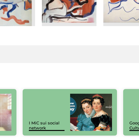
I MiC sui social
Goog
network
Cult