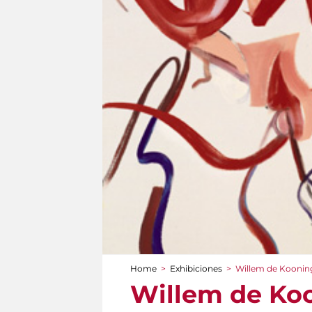
Home
>
Exhibiciones
>
Willem de Kooning
You are here
Willem de Koo