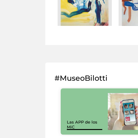
#MuseoBilotti
Las APP de los
MiC