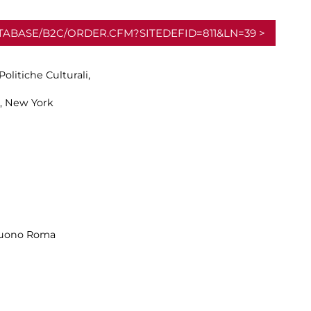
ATABASE/B2C/ORDER.CFM?SITEDEFID=811&LN=39
litiche Culturali,
, New York
Suono Roma