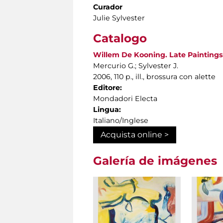
Curador
Julie Sylvester
Catalogo
Willem De Kooning. Late Paintings
Mercurio G.; Sylvester J.
2006, 110 p., ill., brossura con alette
Editore:
Mondadori Electa
Lingua:
Italiano/Inglese
Acquista online >
Galería de imágenes