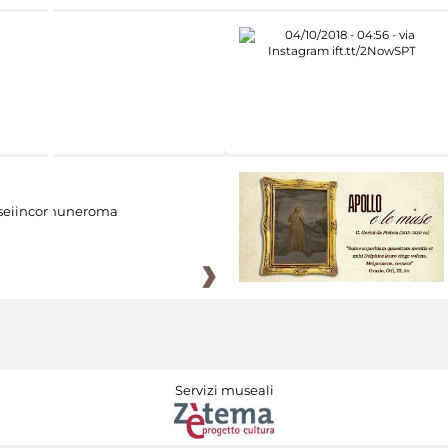
eiincomuneroma
Servizi museali