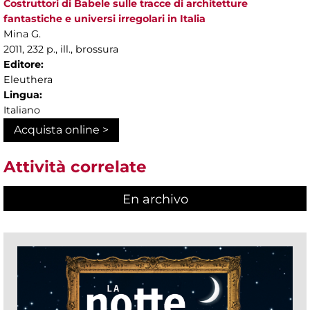
Costruttori di Babele sulle tracce di architetture
fantastiche e universi irregolari in Italia
Mina G.
2011, 232 p., ill., brossura
Editore:
Eleuthera
Lingua:
Italiano
Acquista online >
Attività correlate
En archivo