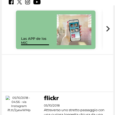
Las APP de los
I Mi
MiC
net
05/10/2018
Attraverso uno stretto passaggio con
una curiosa loggetta chiusa da una