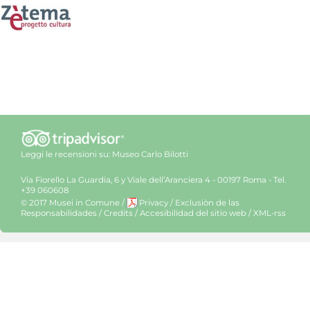
Leggi le recensioni su:
Museo Carlo Bilotti
Via Fiorello La Guardia, 6 y Viale dell’Aranciera 4 - 00197 Roma - Tel.
+39 060608
© 2017 Musei in Comune
/
Privacy
/
Exclusiòn de las
Responsabilidades
/
Credits
/
Accesibilidad del sitio web
/
XML-rss