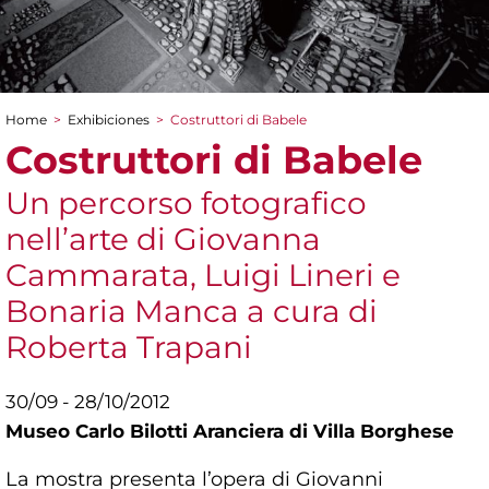
Home
>
Exhibiciones
>
Costruttori di Babele
You are here
Costruttori di Babele
Un percorso fotografico
nell’arte di Giovanna
Cammarata, Luigi Lineri e
Bonaria Manca a cura di
Roberta Trapani
30/09 - 28/10/2012
Museo Carlo Bilotti Aranciera di Villa Borghese
La mostra presenta l’opera di Giovanni