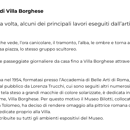
 di Villa Borghese
 volta, alcuni dei principali lavori eseguiti dall’ar
e vede, l’ora canicolare, il tramonto, l’alba, le ombre e torna
sa piazza, lo stesso gruppo scultoreo.
e passeggiate giornaliere da casa fino a Villa Borghese attrav
nel 1954, formatasi presso l’Accademia di Belle Arti di Roma,
 al pubblico da Lorenza Trucchi, cui sono seguiti altri numerosi c
u tela steso a grandi macchie di colore solarizzate, è dedicata
ume, Villa Borghese. Per questo motivo il Museo Bilotti, colloc
ia Tolomeo, ha deciso di rendere omaggio alla pittrice romana 
edicate proprio alla Villa.
ribuite su tutti gli ambienti espositivi del Museo.