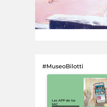
#MuseoBilotti
Las APP de los
MiC