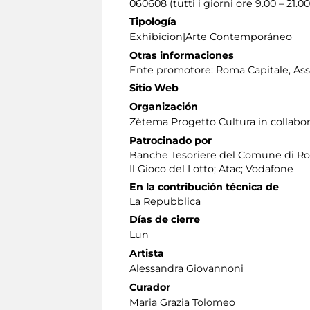
060608 (tutti i giorni ore 9.00 – 21.00
Tipología
Exhibicion|Arte Contemporáneo
Otras informaciones
Ente promotore: Roma Capitale, Asses
Sitio Web
Organización
Zètema Progetto Cultura in collabora
Patrocinado por
Banche Tesoriere del Comune di Rom
Il Gioco del Lotto; Atac; Vodafone
En la contribución técnica de
La Repubblica
Días de cierre
Lun
Artista
Alessandra Giovannoni
Curador
Maria Grazia Tolomeo