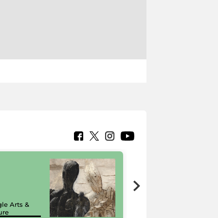
7 nuovi in-
painting tour
sulla piattaforma
le Arts &
Google Arts &
ure
Culture