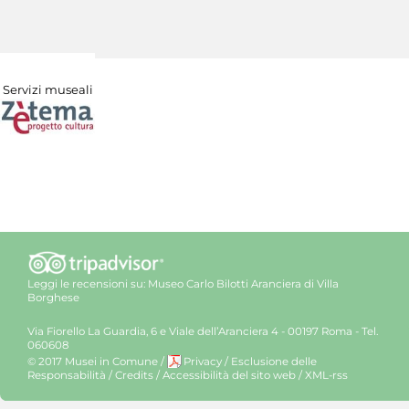
Servizi museali
Leggi le recensioni su:
Museo Carlo Bilotti Aranciera di Villa
Borghese
Via Fiorello La Guardia, 6 e Viale dell’Aranciera 4 - 00197 Roma - Tel.
060608
© 2017 Musei in Comune
/
Privacy
/
Esclusione delle
Responsabilità
/
Credits
/
Accessibilità del sito web
/
XML-rss