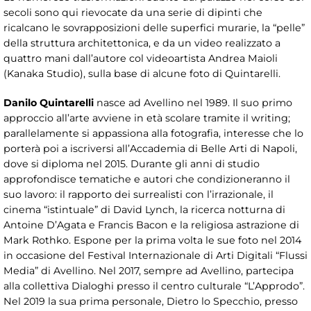
secoli sono qui rievocate da una serie di dipinti che
ricalcano le sovrapposizioni delle superfici murarie, la “pelle”
della struttura architettonica, e da un video realizzato a
quattro mani dall’autore col videoartista Andrea Maioli
(Kanaka Studio), sulla base di alcune foto di Quintarelli.
Danilo Quintarelli
nasce ad Avellino nel 1989. Il suo primo
approccio all’arte avviene in età scolare tramite il writing;
parallelamente si appassiona alla fotografia, interesse che lo
porterà poi a iscriversi all’Accademia di Belle Arti di Napoli,
dove si diploma nel 2015. Durante gli anni di studio
approfondisce tematiche e autori che condizioneranno il
suo lavoro: il rapporto dei surrealisti con l’irrazionale, il
cinema “istintuale” di David Lynch, la ricerca notturna di
Antoine D’Agata e Francis Bacon e la religiosa astrazione di
Mark Rothko. Espone per la prima volta le sue foto nel 2014
in occasione del Festival Internazionale di Arti Digitali “Flussi
Media” di Avellino. Nel 2017, sempre ad Avellino, partecipa
alla collettiva Dialoghi presso il centro culturale “L’Approdo”.
Nel 2019 la sua prima personale, Dietro lo Specchio, presso