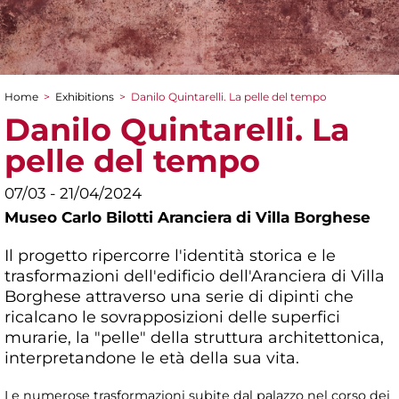
Home
>
Exhibitions
>
Danilo Quintarelli. La pelle del tempo
You are here
Danilo Quintarelli. La
pelle del tempo
07/03 - 21/04/2024
Museo Carlo Bilotti Aranciera di Villa Borghese
Il progetto ripercorre l'identità storica e le
trasformazioni dell'edificio dell'Aranciera di Villa
Borghese attraverso una serie di dipinti che
ricalcano le sovrapposizioni delle superfici
murarie, la "pelle" della struttura architettonica,
interpretandone le età della sua vita.
Le numerose trasformazioni subite dal palazzo nel corso dei