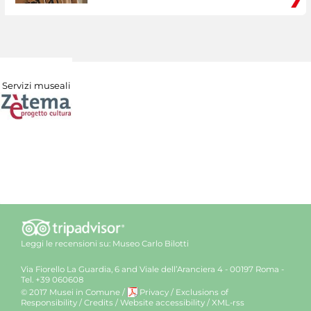
Servizi museali
Leggi le recensioni su:
Museo Carlo Bilotti
Via Fiorello La Guardia, 6 and Viale dell’Aranciera 4 - 00197 Roma -
Tel. +39 060608
© 2017 Musei in Comune
/
Privacy
/
Exclusions of
Responsibility
/
Credits
/
Website accessibility
/
XML-rss