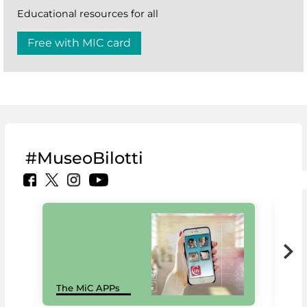
Educational resources for all
Free with MIC card
#MuseoBilotti
MiC
The MiC APPs
net