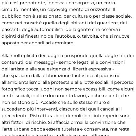
più così prepotente, innesca una sorpresa, un corto
circuito mentale, un capovolgimento di orizzonte. Il
pubblico non è selezionato, per cultura o per classe sociale,
come nei musei: è quello degli abitanti del quartiere, dei
passanti, degli automobilisti, della gente che osserva i
dipinti dal finestrino dell’autobus, o, talvolta, che si muove
apposta per andarli ad ammirare.
Alla molteplicità dei luoghi corrisponde quella degli stili, dei
contenuti, dei messaggi - sempre legati alle convinzioni
dell'artista e alla sua esigenza di libertà espressiva -
che spaziano dalla elaborazione fantastica al pacifismo,
all’ambientalismo, alla protesta e alle lotte sociali. Il percorso
fotografico tocca luoghi non sempre accessibili, come alcuni
centri sociali, inoltre documenta lavori, anche recenti, che
non esistono più. Accade che sullo stesso muro si
succedano più interventi, ciascuno dei quali cancella il
precedente. Ristrutturazioni, demolizioni, intemperie sono
altri fattori di rischio. Si affaccia ormai la convinzione che
l’arte urbana debba essere tutelata e conservata, ma resta
un elemento d’incertezza, di gioco con l’effimero,