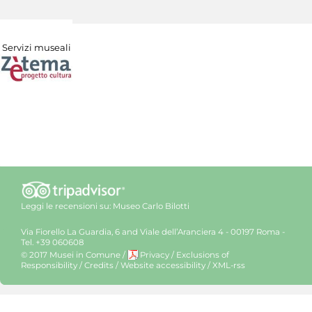
Servizi museali
Leggi le recensioni su:
Museo Carlo Bilotti
Via Fiorello La Guardia, 6 and Viale dell’Aranciera 4 - 00197 Roma -
Tel. +39 060608
© 2017 Musei in Comune
/
Privacy
/
Exclusions of
Responsibility
/
Credits
/
Website accessibility
/
XML-rss