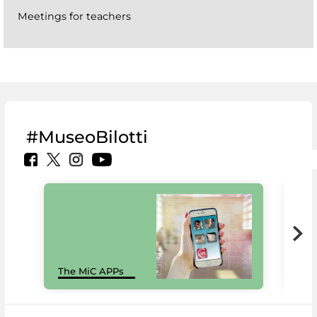
Meetings for teachers
#MuseoBilotti
MiC
The MiC APPs
net