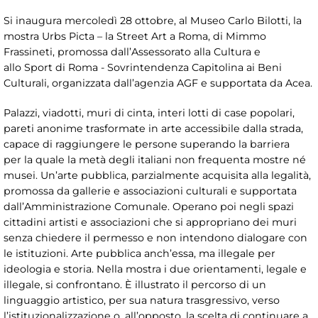
Si inaugura mercoledì 28 ottobre, al Museo Carlo Bilotti, la
mostra Urbs Picta – la Street Art a Roma, di Mimmo
Frassineti, promossa dall’Assessorato alla Cultura e
allo Sport di Roma - Sovrintendenza Capitolina ai Beni
Culturali, organizzata dall’agenzia AGF e supportata da Acea.
Palazzi, viadotti, muri di cinta, interi lotti di case popolari,
pareti anonime trasformate in arte accessibile dalla strada,
capace di raggiungere le persone superando la barriera
per la quale la metà degli italiani non frequenta mostre né
musei. Un’arte pubblica, parzialmente acquisita alla legalità,
promossa da gallerie e associazioni culturali e supportata
dall’Amministrazione Comunale. Operano poi negli spazi
cittadini artisti e associazioni che si appropriano dei muri
senza chiedere il permesso e non intendono dialogare con
le istituzioni. Arte pubblica anch’essa, ma illegale per
ideologia e storia. Nella mostra i due orientamenti, legale e
illegale, si confrontano. È illustrato il percorso di un
linguaggio artistico, per sua natura trasgressivo, verso
l’istituzionalizzazione o, all’opposto, la scelta di continuare a