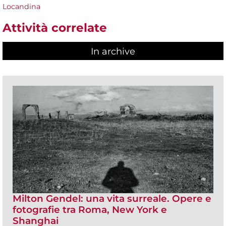
Locandina
Attività correlate
In archive
Milton Gendel: una vita surreale. Opere e
fotografie tra Roma, New York e
Shanghai