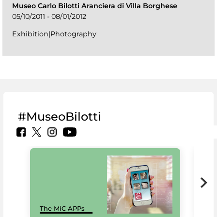
Museo Carlo Bilotti Aranciera di Villa Borghese
05/10/2011 - 08/01/2012
Exhibition|Photography
#MuseoBilotti
MiC
The MiC APPs
net