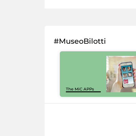
#MuseoBilotti
The MiC APPs