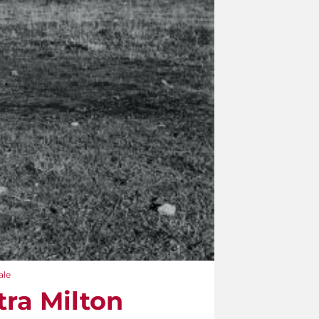
ale
tra Milton