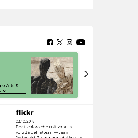
7 nuovi in-
painting tour
sulla piattaforma
le Arts &
Google Arts &
ure
Culture
03/10/2018
Beati coloro che coltivano la
voluttà dell'attesa. — Jean
Josipovici Buongiorno dal Museo