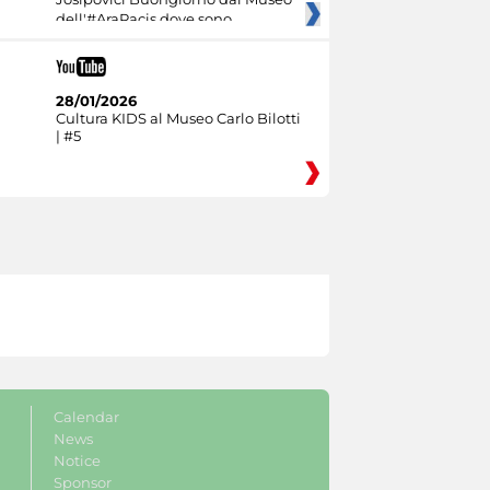
dell'#AraPacis dove sono
28/01/2026
Cultura KIDS al Museo Carlo Bilotti
| #5
Calendar
News
Notice
Sponsor