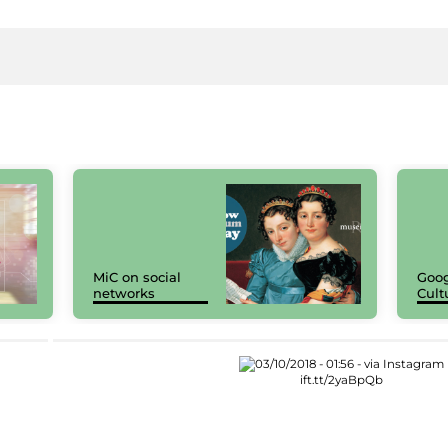
MiC on social
Goog
networks
Cult