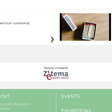
eiincomuneroma
Servizi museali
VISIT
EVENTS
Pratical information
Tickets
EXHIBITIONS