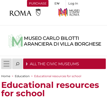
PURCHASE
Log In
MUSEO CARLO BILOTTI
ARANCIERA DI VILLA BORGHESE
ALL THE CIVIC MUSEUMS
Home
>
Education
>
Educational resources for school
You are here
Educational resources
for school