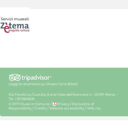
Servizi museali
Leggi le recensioni su:
Museo Carlo Bilotti
Via Fiorello La Guardia, 6 and Viale dell’Aranciera 4 - 00197 Roma -
Tel. +39 060608
© 2017 Musei in Comune
/
Privacy
/
Exclusions of
Responsibility
/
Credits
/
Website accessibility
/
XML-rss