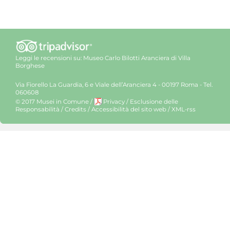
Leggi le recensioni su:
Museo Carlo Bilotti Aranciera di Villa
Borghese
Via Fiorello La Guardia, 6 e Viale dell’Aranciera 4 - 00197 Roma - Tel.
060608
© 2017 Musei in Comune
/
Privacy
/
Esclusione delle
Responsabilità
/
Credits
/
Accessibilità del sito web
/
XML-rss