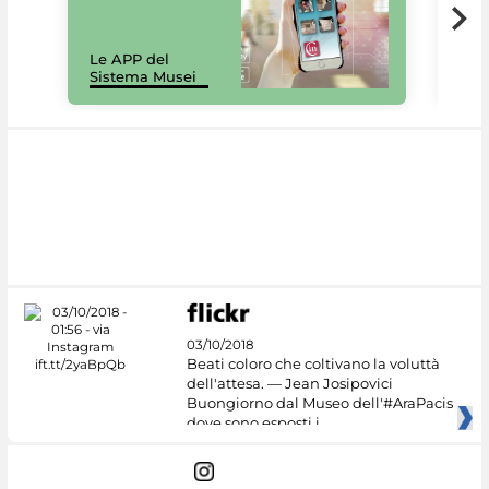
Il 
Le APP del
Mus
Sistema Musei
net
03/10/2018
Beati coloro che coltivano la voluttà
dell'attesa. — Jean Josipovici
Buongiorno dal Museo dell'#AraPacis
dove sono esposti i