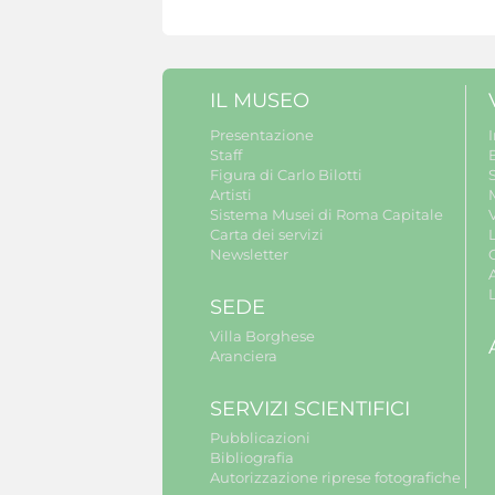
IL MUSEO
Presentazione
Staff
B
Figura di Carlo Bilotti
S
Artisti
Sistema Musei di Roma Capitale
V
Carta dei servizi
Newsletter
A
SEDE
Villa Borghese
Aranciera
SERVIZI SCIENTIFICI
Pubblicazioni
Bibliografia
Autorizzazione riprese fotografiche