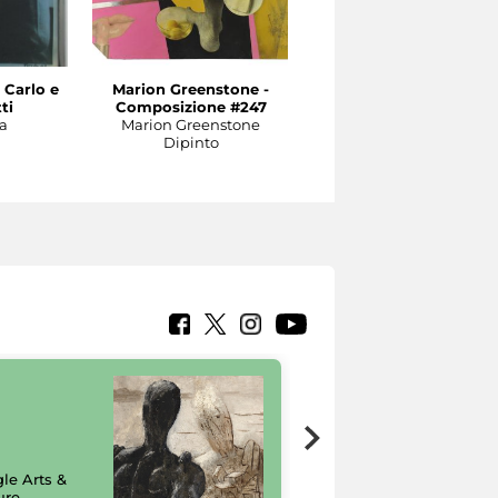
Carlo e
Marion Greenstone -
Marion Greenstone -
ti
Composizione #247
Homage to Magritte
a
Marion Greenstone
#240
Dipinto
Marion Greenstone
Dipinto
7 nuovi in-
painting tour
sulla piattaforma
le Arts &
Google Arts &
ure
Culture