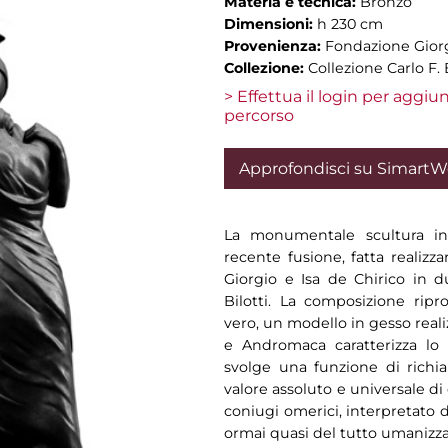
Materia e tecnica:
Bronzo
Dimensioni:
h 230 cm
Provenienza:
Fondazione Giorg
Collezione:
Collezione Carlo F. B
> Effettua il login per aggi
percorso
Approfondisci su Simart
La monumentale scultura i
recente fusione, fatta realiz
Giorgio e Isa de Chirico in 
Bilotti. La composizione rip
vero, un modello in gesso reali
e Andromaca caratterizza lo 
svolge una funzione di richia
valore assoluto e universale di
coniugi omerici, interpretato 
ormai quasi del tutto umanizza