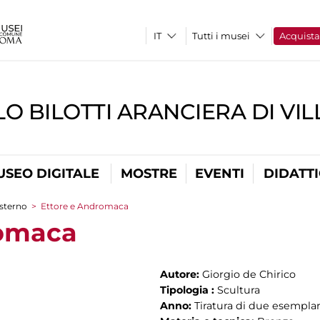
Tutti i musei
Acquist
O BILOTTI ARANCIERA DI VI
USEO DIGITALE
MOSTRE
EVENTI
DIDATT
sterno
>
Ettore e Andromaca
romaca
Autore:
Giorgio de Chirico
Tipologia :
Scultura
Anno:
Tiratura di due esemplar