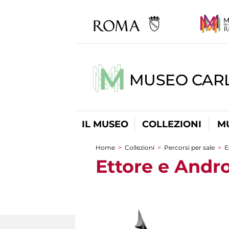
MUSEO CARL
IL MUSEO
COLLEZIONI
M
Home
>
Collezioni
>
Percorsi per sale
>
E
Tu sei qui
Ettore e And