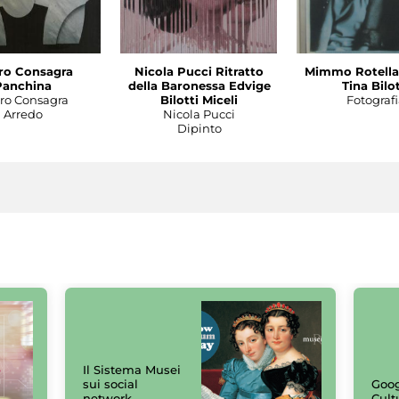
ro Consagra
Nicola Pucci Ritratto
Mimmo Rotella 
Panchina
della Baronessa Edvige
Tina Bilot
tro Consagra
Bilotti Miceli
Fotografi
Arredo
Nicola Pucci
Dipinto
Il Sistema Musei
sui social
Goog
network
Cult