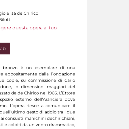
io e Isa de Chirico
ilotti
ungere questa opera al tuo
Web
n bronzo è un esemplare di una
zare appositamente dalla Fondazione
due copie, su commissione di Carlo
roduce, in dimensioni maggiori del
zzato da de Chirico nel 1966. L’Ettore
spazio esterno dell’Aranciera dove
mo. L’opera riesce a comunicare il
 quell’ultimo gesto di addio tra i due
dai consueti manichini dechirichiani,
ti e colpiti da un vento drammatico,