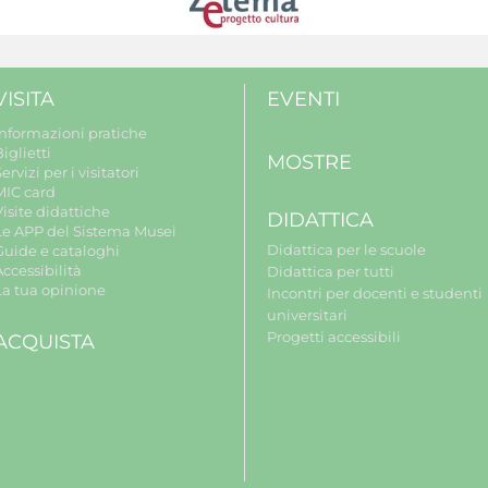
VISITA
EVENTI
Informazioni pratiche
iglietti
MOSTRE
ervizi per i visitatori
MIC card
isite didattiche
DIDATTICA
Le APP del Sistema Musei
Didattica per le scuole
Guide e cataloghi
ccessibilità
Didattica per tutti
La tua opinione
Incontri per docenti e studenti
universitari
Progetti accessibili
ACQUISTA