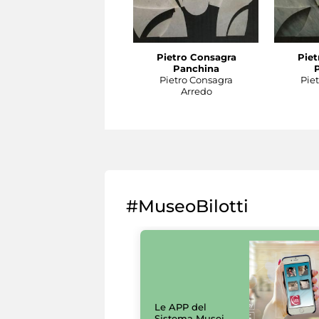
Pietro Consagra
Piet
Panchina
Pietro Consagra
Pie
Arredo
#MuseoBilotti
Le APP del
Sistema Musei