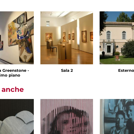
 Greenstone -
Sala 2
Estern
imo piano
i anche