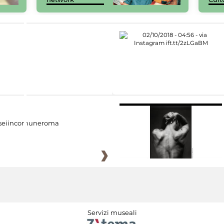
eiincomuneroma
Servizi museali