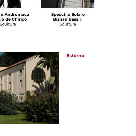
e e Andromaca
Specchio Solare
io de Chirico
Bizhan Bassiri
Scultura
Scultura
Esterno