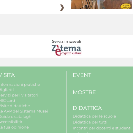
Servizi museali
VISITA
EVENTI
Informazioni pratiche
iglietti
MOSTRE
ervizi per i visitatori
MIC card
isite didattiche
DIDATTICA
Le APP del Sistema Musei
Didattica per le scuole
Guide e cataloghi
ccessibilità
Didattica per tutti
La tua opinione
Incontri per docenti e studenti