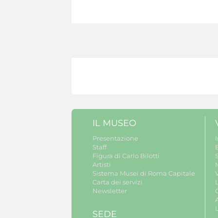
IL MUSEO
Presentazione
Staff
B
Figura di Carlo Bilotti
S
Artisti
Sistema Musei di Roma Capitale
V
Carta dei servizi
Newsletter
A
SEDE