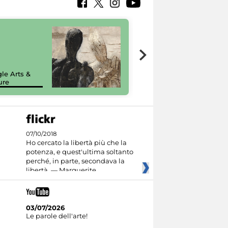
7 nuovi in-
painting tour
sulla piattaforma
le Arts &
Google Arts &
ure
Culture
07/10/2018
Ho cercato la libertà più che la
potenza, e quest'ultima soltanto
perché, in parte, secondava la
libertà. — Marguerite
03/07/2026
Le parole dell'arte!