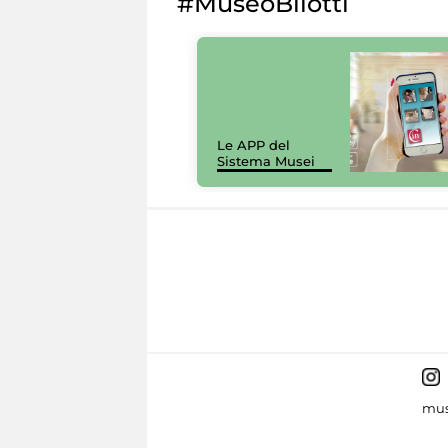
#MuseoBilotti
Le APP del
Sistema Musei
mus