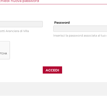
a attiva)
chiedi nuova password
Password
tti Aranciera di Villa
Inserisci la password associata al tu