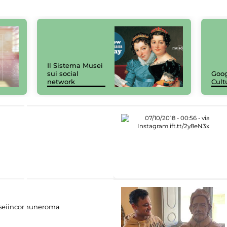
Il Sistema Musei
sui social
Goog
network
Cult
eiincomuneroma