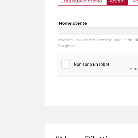
Crea nuovo profilo
Accedi
(sched
Ri
Schede primarie
Nome utente
Inserisci il tuo nome utente Museo Carlo Bilo
Borghese.