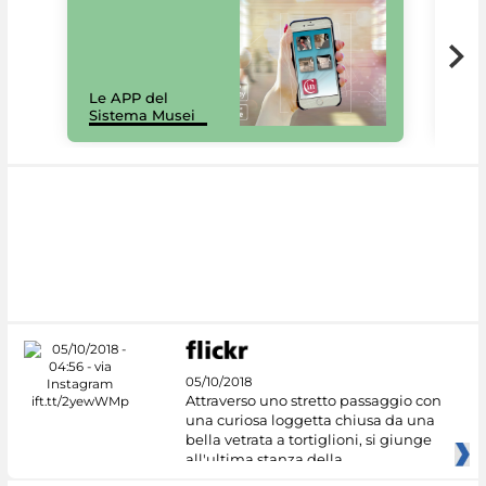
Il 
Le APP del
Mus
Sistema Musei
net
05/10/2018
Attraverso uno stretto passaggio con
una curiosa loggetta chiusa da una
bella vetrata a tortiglioni, si giunge
all'ultima stanza della