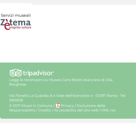
Servizi museali
Leggi le recensioni su:
Museo Carlo Bilotti Aranciera di Villa
Borghese
Via Fiorello La Guardia, 6 e Viale dell’Aranciera 4 - 00197 Roma - Tel.
060608
© 2017 Musei in Comune
/
Privacy
/
Esclusione delle
Responsabilità
/
Credits
/
Accessibilità del sito web
/
XML-rss