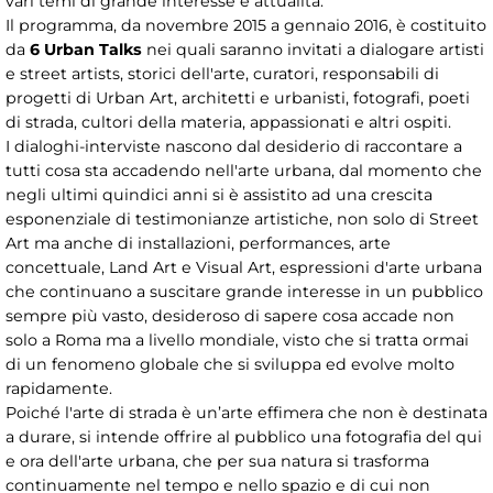
vari temi di grande interesse e attualità.
Il programma, da novembre 2015 a gennaio 2016, è costituito
da
6 Urban Talks
nei quali saranno invitati a dialogare artisti
e street artists, storici dell'arte, curatori, responsabili di
progetti di Urban Art, architetti e urbanisti, fotografi, poeti
di strada, cultori della materia, appassionati e altri ospiti.
I dialoghi-interviste nascono dal desiderio di raccontare a
tutti cosa sta accadendo nell'arte urbana, dal momento che
negli ultimi quindici anni si è assistito ad una crescita
esponenziale di testimonianze artistiche, non solo di Street
Art ma anche di installazioni, performances, arte
concettuale, Land Art e Visual Art, espressioni d'arte urbana
che continuano a suscitare grande interesse in un pubblico
sempre più vasto, desideroso di sapere cosa accade non
solo a Roma ma a livello mondiale, visto che si tratta ormai
di un fenomeno globale che si sviluppa ed evolve molto
rapidamente.
Poiché l'arte di strada è un’arte effimera che non è destinata
a durare, si intende offrire al pubblico una fotografia del qui
e ora dell'arte urbana, che per sua natura si trasforma
continuamente nel tempo e nello spazio e di cui non