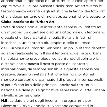
abbandonati e ripopolati dall'arte, musei a cielo aperto, per
capire dove è il cuore pulsante dell'Urban Art attraverso le
testimonianze vibranti degli artisti che la fanno, dei fotografi
che la documentano e di molti appassionati che la seguono.
Globalizzazione dell'Urban Art
L'arte di strada non è un intervento espressivo limitato ad
un muro, ad un quartiere o ad una città, ma è un fenomeno
globale che riguarda tutti: la realtà italiana, infatti, si
inserisce in un contesto più ampio, quello del resto
dell’Europa e del mondo. Sebbene un po’ in ritardo rispetto
ad altre realtà estere, in Italia il fenomeno dell’arte urbana
ha rapidamente preso piede, consentendo di colmare la
distanza che separava il nostro paese dal contesto
internazionale, da sempre sensibile a queste espressioni
creative. Saranno invitati artisti che hanno dipinto nel
mondo e curatori e organizzatori di progetti internazionali;
si parlerà con loro delle principali novità sul territorio
nazionale e delle più significative espressioni di arte urbana
a livello internazionale.
N.B.
Le date e orari degli incontri in programma per
Dicembre 2015 e Gennaio 2016 saranno comunicati in