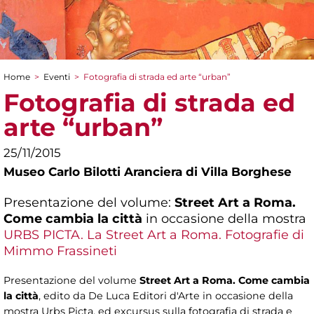
Home
>
Eventi
>
Fotografia di strada ed arte “urban”
Tu sei qui
Fotografia di strada ed
arte “urban”
25/11/2015
Museo Carlo Bilotti Aranciera di Villa Borghese
Presentazione del volume:
Street Art a Roma.
Come cambia la città
in occasione della mostra
URBS PICTA. La Street Art a Roma. Fotografie di
Mimmo Frassineti
Presentazione del volume
Street Art a Roma. Come cambia
la città
, edito da De Luca Editori d'Arte in occasione della
mostra Urbs Picta, ed excursus sulla fotografia di strada e