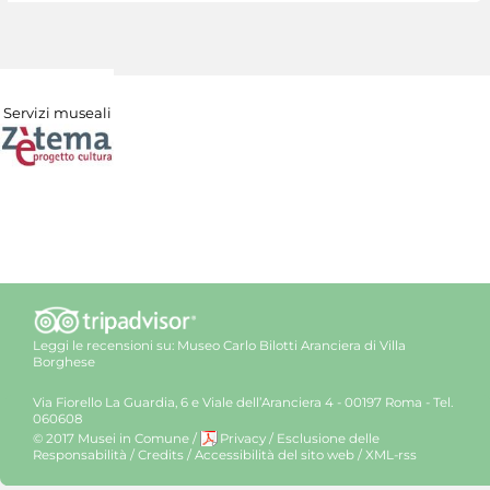
Servizi museali
Leggi le recensioni su:
Museo Carlo Bilotti Aranciera di Villa
Borghese
Via Fiorello La Guardia, 6 e Viale dell’Aranciera 4 - 00197 Roma - Tel.
060608
© 2017 Musei in Comune
/
Privacy
/
Esclusione delle
Responsabilità
/
Credits
/
Accessibilità del sito web
/
XML-rss