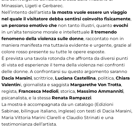
Minassian, Ligeti e Gerbarec.
Nell’intento dell’artista
la mostra vuole essere un viaggio
nel quale il visitatore debba sentirsi coinvolto fisicamente
,
un percorso emotivo che
non tanto illustri, quanto
evochi
in un’alta tensione morale e intellettuale
il tremendo
fenomeno della violenza sulle donne
, raccontato non in
maniera manifesta ma tuttavia evidente e urgente, grazie al
colore rosso presente su tutte le opere esposte.
È prevista una tavola rotonda che affronta da diversi punti
di vista ed esperienze il tema della violenza nei confronti
delle donne. A confrontarsi su questo argomento saranno
Dacia Maraini
, scrittrice,
Luciana Castellina
, politica,
Chiara
Valentin
i, giornalista e saggista
Margarethe Von Trotta
,
regista,
Francesca Medioli
, storica,
Massimo Ammanniti
,
psicanalista, e la stessa
Renata Rampazzi
.
La mostra è accompagnata da un catalogo (Edizioni
Sabinae, bilingue italiano, inglese) con testi di Dacia Maraini,
Maria Vittoria Marini Clarelli e Claudio Strinati e una
testimonianza dell’artista.