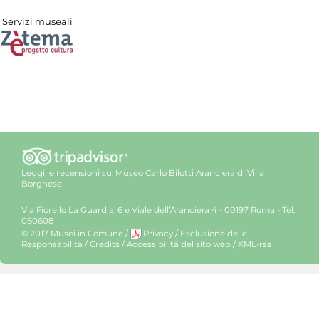
Servizi museali
Leggi le recensioni su:
Museo Carlo Bilotti Aranciera di Villa
Borghese
Via Fiorello La Guardia, 6 e Viale dell’Aranciera 4 - 00197 Roma - Tel.
060608
© 2017 Musei in Comune
/
Privacy
/
Esclusione delle
Responsabilità
/
Credits
/
Accessibilità del sito web
/
XML-rss