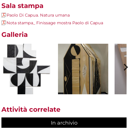
Sala stampa
Paolo Di Capua. Natura umana
Nota stampa_ Finissage mostra Paolo di Capua
Galleria
Attività correlate
In archivio