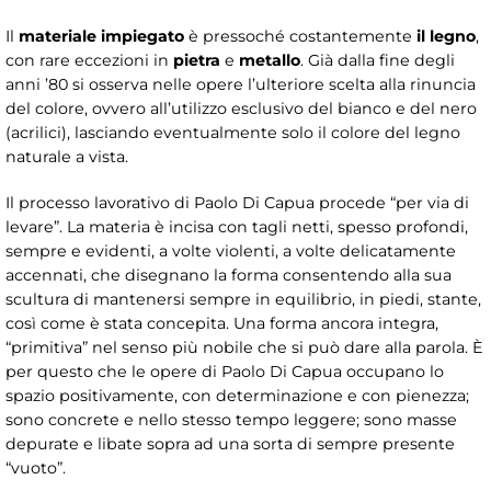
Il
materiale impiegato
è pressoché costantemente
il legno
,
con rare eccezioni in
pietra
e
metallo
. Già dalla fine degli
anni ’80 si osserva nelle opere l’ulteriore scelta alla rinuncia
del colore, ovvero all’utilizzo esclusivo del bianco e del nero
(acrilici), lasciando eventualmente solo il colore del legno
naturale a vista.
Il processo lavorativo di Paolo Di Capua procede “per via di
levare”. La materia è incisa con tagli netti, spesso profondi,
sempre e evidenti, a volte violenti, a volte delicatamente
accennati, che disegnano la forma consentendo alla sua
scultura di mantenersi sempre in equilibrio, in piedi, stante,
così come è stata concepita. Una forma ancora integra,
“primitiva” nel senso più nobile che si può dare alla parola. È
per questo che le opere di Paolo Di Capua occupano lo
spazio positivamente, con determinazione e con pienezza;
sono concrete e nello stesso tempo leggere; sono masse
depurate e libate sopra ad una sorta di sempre presente
“vuoto”.