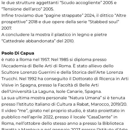
le due strutture aggettanti “Scudo accogliente” 2005 e
“Tensione dell’arco” 2005.
Infine troviamo due “pagine strappate” 2024, il dittico “Altre
prospettive” 2018 e due opere della serie “Stabbed soul”
2007.
A concludere la mostra il plastico in legno e pietre
“Cattedrale abbandonata” del 2010.
Paolo Di Capua
è nato a Roma nel 1957. Nel 1985 si diploma presso
l'Accademia di Belle Arti di Roma. È stato allievo dello
Scultore Lorenzo Guerrini e della Storica dell’Arte Lorenza
Trucchi. Nel 1992 ha conseguito il Dottorato di Ricerca in Arti
Visive in Spagna, presso la Facoltà di Belle Arti
dell'Università La Laguna, Isole Canarie, Spagna.
La sua ultima mostra personale “Natura Umana” si è tenuta
presso l’Istituto Italiano di Cultura a Rabat, Marocco, 2019/20.
Il video “me”, girato nel proprio studio, è stato proiettato in
pubblico nell’aprile 2022, presso il locale “CasaDante” in
Roma, nell’ottobre dello stesso anno a presso la Biblioteca
Baratta a Mantova e nel gennaio 2023 presso l’Istituto d’Arte