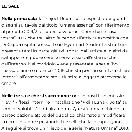
LE SALE
Nella prima sala
, la Project Room, sono esposti due grandi
disegni su tavola dal titolo “Umana assenza” con riferimento
al periodo 2019/21 e l’opera a volume “Come fosse casa
vostra” 2022 che tra l’altro fa cenno all’attività espositiva che
Di Capua ospita presso il suo Hyunnart Studio. La struttura
presenta temi in parte già sviluppati dall’artista e in altri da
sviluppare, e può essere osservata sia dall’esterno che
dall’interno. Nel corridoio viene presentata la serie “ho
messo bianco su bianco” 2018 che sta per “ho scritto a chiare
lettere”; all’osservatore sta il riuscire a leggere attraverso le
ombre.
Nelle tre sale che si succedono
sono esposti i recentissimi
rilevi “Riflessi interni” e l’installazione “+ di 1 Luna x Volta” sui
temi di volubilità e ribaltamento. Quest’ultima richiede la
partecipazione attiva del pubblico, chiamato a ‘modificare’
la composizione spostando i tasselli che la compongono.
A seguire si trova un rilievo della serie “Natura Umana” 2018,