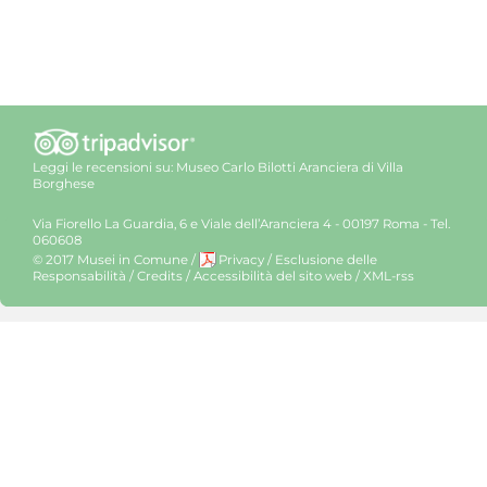
Leggi le recensioni su:
Museo Carlo Bilotti Aranciera di Villa
Borghese
Via Fiorello La Guardia, 6 e Viale dell’Aranciera 4 - 00197 Roma - Tel.
060608
© 2017 Musei in Comune
/
Privacy
/
Esclusione delle
Responsabilità
/
Credits
/
Accessibilità del sito web
/
XML-rss