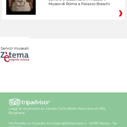
Museo di Roma a Palazzo Braschi
Servizi museali
Leggi le recensioni su:
Museo Carlo Bilotti Aranciera di Villa
Borghese
Via Fiorello La Guardia, 6 e Viale dell’Aranciera 4 - 00197 Roma - Tel.