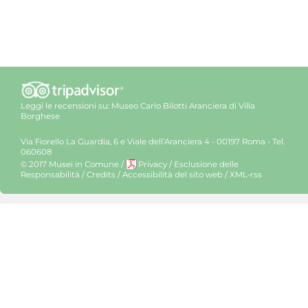
Leggi le recensioni su:
Museo Carlo Bilotti Aranciera di Villa
Borghese
Via Fiorello La Guardia, 6 e Viale dell’Aranciera 4 - 00197 Roma - Tel.
060608
© 2017 Musei in Comune
/
Privacy
/
Esclusione delle
Responsabilità
/
Credits
/
Accessibilità del sito web
/
XML-rss