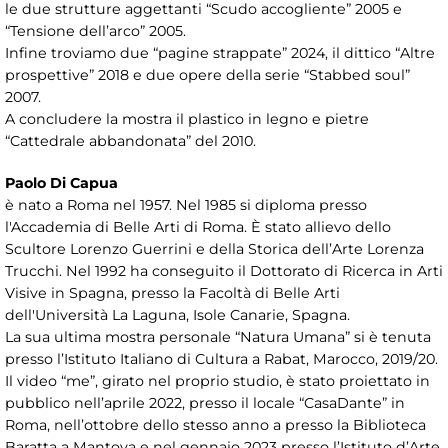
le due strutture aggettanti “Scudo accogliente” 2005 e
“Tensione dell’arco” 2005.
Infine troviamo due “pagine strappate” 2024, il dittico “Altre
prospettive” 2018 e due opere della serie “Stabbed soul”
2007.
A concludere la mostra il plastico in legno e pietre
“Cattedrale abbandonata” del 2010.
Paolo Di Capua
è nato a Roma nel 1957. Nel 1985 si diploma presso
l'Accademia di Belle Arti di Roma. È stato allievo dello
Scultore Lorenzo Guerrini e della Storica dell’Arte Lorenza
Trucchi. Nel 1992 ha conseguito il Dottorato di Ricerca in Arti
Visive in Spagna, presso la Facoltà di Belle Arti
dell'Università La Laguna, Isole Canarie, Spagna.
La sua ultima mostra personale “Natura Umana” si è tenuta
presso l’Istituto Italiano di Cultura a Rabat, Marocco, 2019/20.
Il video “me”, girato nel proprio studio, è stato proiettato in
pubblico nell’aprile 2022, presso il locale “CasaDante” in
Roma, nell’ottobre dello stesso anno a presso la Biblioteca
Baratta a Mantova e nel gennaio 2023 presso l’Istituto d’Arte