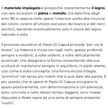
Il
materiale impiegato
è pressoché costantemente
il legno
,
con rare eccezioni in
pietra
e
metallo
. Già dalla fine degli
anni ’80 si osserva nelle opere l’ulteriore scelta alla rinuncia
del colore, ovvero all’utilizzo esclusivo del bianco e del nero
(acrilici), lasciando eventualmente solo il colore del legno
naturale a vista.
Il processo lavorativo di Paolo Di Capua procede “per via di
levare”. La materia è incisa con tagli netti, spesso profondi,
sempre e evidenti, a volte violenti, a volte delicatamente
accennati, che disegnano la forma consentendo alla sua
scultura di mantenersi sempre in equilibrio, in piedi, stante,
così come è stata concepita. Una forma ancora integra,
“primitiva” nel senso più nobile che si può dare alla parola. È
per questo che le opere di Paolo Di Capua occupano lo
spazio positivamente, con determinazione e con pienezza;
sono concrete e nello stesso tempo leggere; sono masse
depurate e libate sopra ad una sorta di sempre presente
“vuoto”.