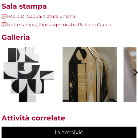
Sala stampa
Paolo Di Capua. Natura umana
Nota stampa_ Finissage mostra Paolo di Capua
Galleria
Attività correlate
In archivio