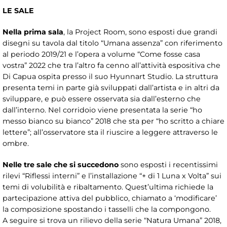
LE SALE
Nella prima sala
, la Project Room, sono esposti due grandi
disegni su tavola dal titolo “Umana assenza” con riferimento
al periodo 2019/21 e l’opera a volume “Come fosse casa
vostra” 2022 che tra l’altro fa cenno all’attività espositiva che
Di Capua ospita presso il suo Hyunnart Studio. La struttura
presenta temi in parte già sviluppati dall’artista e in altri da
sviluppare, e può essere osservata sia dall’esterno che
dall’interno. Nel corridoio viene presentata la serie “ho
messo bianco su bianco” 2018 che sta per “ho scritto a chiare
lettere”; all’osservatore sta il riuscire a leggere attraverso le
ombre.
Nelle tre sale che si succedono
sono esposti i recentissimi
rilevi “Riflessi interni” e l’installazione “+ di 1 Luna x Volta” sui
temi di volubilità e ribaltamento. Quest’ultima richiede la
partecipazione attiva del pubblico, chiamato a ‘modificare’
la composizione spostando i tasselli che la compongono.
A seguire si trova un rilievo della serie “Natura Umana” 2018,